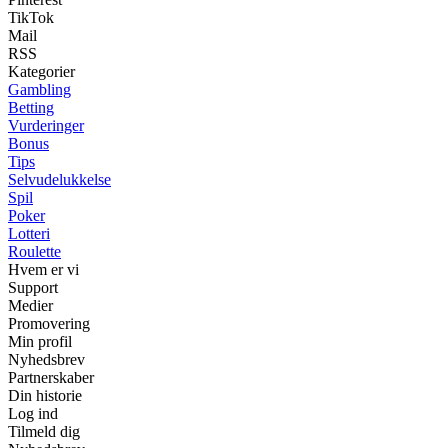
TikTok
Mail
RSS
Kategorier
Gambling
Betting
Vurderinger
Bonus
Tips
Selvudelukkelse
Spil
Poker
Lotteri
Roulette
Hvem er vi
Support
Medier
Promovering
Min profil
Nyhedsbrev
Partnerskaber
Din historie
Log ind
Tilmeld dig