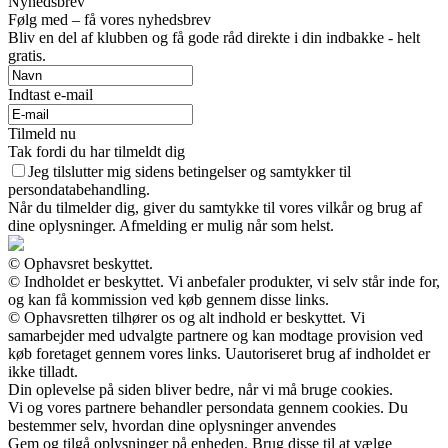
Nyhedsbrev
Følg med – få vores nyhedsbrev
Bliv en del af klubben og få gode råd direkte i din indbakke - helt
gratis.
Indtast e-mail
Tilmeld nu
Tak fordi du har tilmeldt dig
Jeg tilslutter mig sidens betingelser og samtykker til
persondatabehandling.
Når du tilmelder dig, giver du samtykke til vores vilkår og brug af
dine oplysninger. Afmelding er mulig når som helst.
© Ophavsret beskyttet.
© Indholdet er beskyttet. Vi anbefaler produkter, vi selv står inde for,
og kan få kommission ved køb gennem disse links.
© Ophavsretten tilhører os og alt indhold er beskyttet. Vi
samarbejder med udvalgte partnere og kan modtage provision ved
køb foretaget gennem vores links. Uautoriseret brug af indholdet er
ikke tilladt.
Din oplevelse på siden bliver bedre, når vi må bruge cookies.
Vi og vores partnere behandler persondata gennem cookies. Du
bestemmer selv, hvordan dine oplysninger anvendes
Gem og tilgå oplysninger på enheden. Brug disse til at vælge