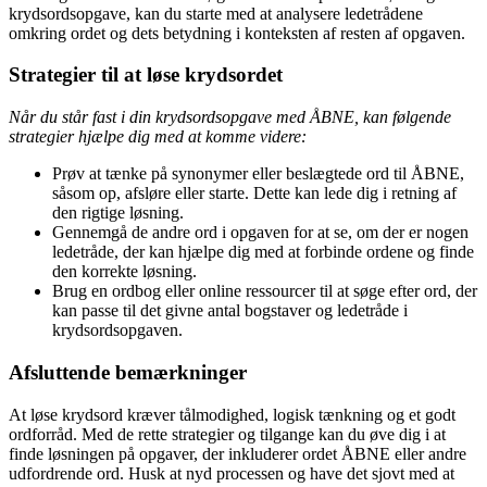
krydsordsopgave, kan du starte med at analysere ledetrådene
omkring ordet og dets betydning i konteksten af resten af opgaven.
Strategier til at løse krydsordet
Når du står fast i din krydsordsopgave med ÅBNE, kan følgende
strategier hjælpe dig med at komme videre:
Prøv at tænke på synonymer eller beslægtede ord til ÅBNE,
såsom op, afsløre eller starte. Dette kan lede dig i retning af
den rigtige løsning.
Gennemgå de andre ord i opgaven for at se, om der er nogen
ledetråde, der kan hjælpe dig med at forbinde ordene og finde
den korrekte løsning.
Brug en ordbog eller online ressourcer til at søge efter ord, der
kan passe til det givne antal bogstaver og ledetråde i
krydsordsopgaven.
Afsluttende bemærkninger
At løse krydsord kræver tålmodighed, logisk tænkning og et godt
ordforråd. Med de rette strategier og tilgange kan du øve dig i at
finde løsningen på opgaver, der inkluderer ordet ÅBNE eller andre
udfordrende ord. Husk at nyd processen og have det sjovt med at