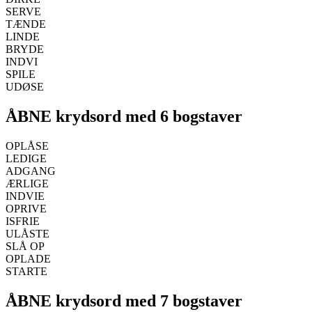
SERVE
TÆNDE
LINDE
BRYDE
INDVI
SPILE
UDØSE
ÅBNE krydsord med 6 bogstaver
OPLÅSE
LEDIGE
ADGANG
ÆRLIGE
INDVIE
OPRIVE
ISFRIE
ULÅSTE
SLÅ OP
OPLADE
STARTE
ÅBNE krydsord med 7 bogstaver