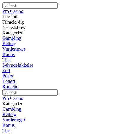
Pro Casino
Log ind
Tilmeld dig
Nyhedsbrev
Kategorier
Gambling
Betting
Vurderinger
Bonus
Tips
Selvudelukkelse
Spil
Poker
Lotteri
Roulette
Pro Casino
Kategorier
Gambling
Betting
Vurderinger
Bonus
Tips