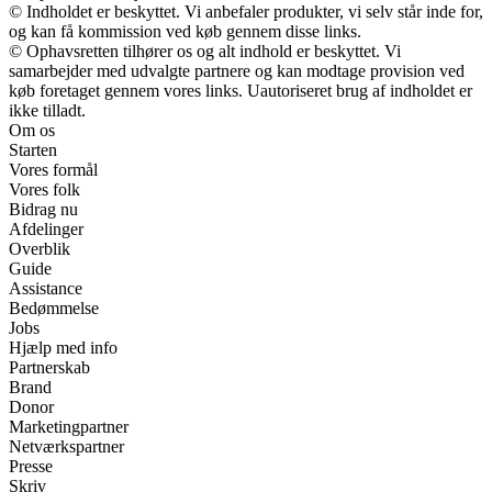
© Indholdet er beskyttet. Vi anbefaler produkter, vi selv står inde for,
og kan få kommission ved køb gennem disse links.
© Ophavsretten tilhører os og alt indhold er beskyttet. Vi
samarbejder med udvalgte partnere og kan modtage provision ved
køb foretaget gennem vores links. Uautoriseret brug af indholdet er
ikke tilladt.
Om os
Starten
Vores formål
Vores folk
Bidrag nu
Afdelinger
Overblik
Guide
Assistance
Bedømmelse
Jobs
Hjælp med info
Partnerskab
Brand
Donor
Marketingpartner
Netværkspartner
Presse
Skriv