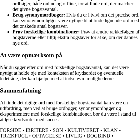
ordbøger, både online og offline, for at finde ord, der matcher
det givne bogstavantal.
Brug synonymordbøger:
Hvis du er i tvivl om det præcise ord,
kan synonymordbøger være nyttige til at finde lignende ord med
det ønskede antal bogstaver.
Prøv forskellige kombinationer:
Prøv at ændre rækkefølgen af
bogstaverne eller tilføj ekstra bogstaver for at se, om der dannes
nye ord.
At være opmærksom på
Når du søger efter ord med forskellige bogstavantal, kan det være
nyttigt at holde øje med konteksten af krydsordet og eventuelle
ledetråde, der kan hjælpe med at indsnævre mulighederne.
Sammenfatning
At finde det rigtige ord med forskellige bogstavantal kan være en
udfordring, men ved at bruge ordbøger, synonymordbøger og
eksperimentere med forskellige kombinationer, bør du være i stand til
at løse krydsordet med succes.
FORSIDE
•
IRRITERE
•
SON
•
KULTIVERET
•
KLAN
•
TRÆKFUGL
•
OPTAGELSE
•
LIVLIG
•
BOGBIND
•