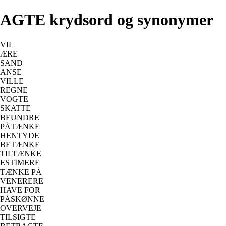
AGTE krydsord og synonymer
VIL
ÆRE
SAND
ANSE
VILLE
REGNE
VOGTE
SKATTE
BEUNDRE
PÅTÆNKE
HENTYDE
BETÆNKE
TILTÆNKE
ESTIMERE
TÆNKE PÅ
VENERERE
HAVE FOR
PÅSKØNNE
OVERVEJE
TILSIGTE