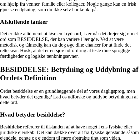
om hjælp fra venner, familie eller kollegaer. Nogle gange kan en frisk
øjne se en løsning, som du ikke selv har tænkt på.
Afsluttende tanker
Det er ikke altid nemt at løse en krydsord, især når det drejer sig om et
ord som BESIDDELSE, der kan variere i længde. Ved at være
metodisk og tålmodig kan du dog øge dine chancer for at finde det
rette svar. Husk, at det er en sjov udfordring at teste dine sproglige
færdigheder og logiske tænkningsevner.
BESIDDELSE: Betydning og Uddybning af
Ordets Definition
Ordet besiddelse er en grundlæggende del af vores dagligsprog, men
hvad betyder det egentlig? Lad os udforske og uddybe betydningen af
dette ord.
Hvad betyder besiddelse?
Besiddelse
refererer til tilstanden af at have noget i ens fysiske eller
juridiske ejerskab. Det kan dække over alt fra fysiske genstande såsom
ejendele, penge og ejendom til mere abstrakte ting som viden,