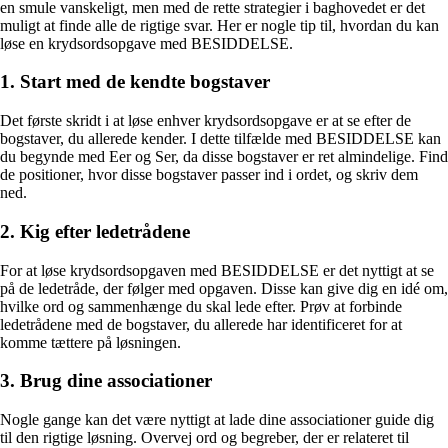
en smule vanskeligt, men med de rette strategier i baghovedet er det
muligt at finde alle de rigtige svar. Her er nogle tip til, hvordan du kan
løse en krydsordsopgave med BESIDDELSE.
1. Start med de kendte bogstaver
Det første skridt i at løse enhver krydsordsopgave er at se efter de
bogstaver, du allerede kender. I dette tilfælde med BESIDDELSE kan
du begynde med Eer og Ser, da disse bogstaver er ret almindelige. Find
de positioner, hvor disse bogstaver passer ind i ordet, og skriv dem
ned.
2. Kig efter ledetrådene
For at løse krydsordsopgaven med BESIDDELSE er det nyttigt at se
på de ledetråde, der følger med opgaven. Disse kan give dig en idé om,
hvilke ord og sammenhænge du skal lede efter. Prøv at forbinde
ledetrådene med de bogstaver, du allerede har identificeret for at
komme tættere på løsningen.
3. Brug dine associationer
Nogle gange kan det være nyttigt at lade dine associationer guide dig
til den rigtige løsning. Overvej ord og begreber, der er relateret til