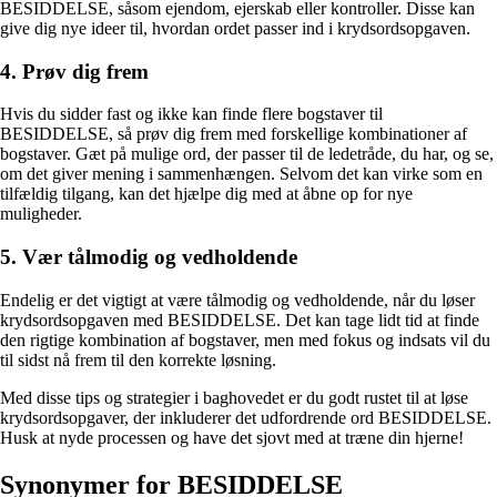
BESIDDELSE, såsom ejendom, ejerskab eller kontroller. Disse kan
give dig nye ideer til, hvordan ordet passer ind i krydsordsopgaven.
4. Prøv dig frem
Hvis du sidder fast og ikke kan finde flere bogstaver til
BESIDDELSE, så prøv dig frem med forskellige kombinationer af
bogstaver. Gæt på mulige ord, der passer til de ledetråde, du har, og se,
om det giver mening i sammenhængen. Selvom det kan virke som en
tilfældig tilgang, kan det hjælpe dig med at åbne op for nye
muligheder.
5. Vær tålmodig og vedholdende
Endelig er det vigtigt at være tålmodig og vedholdende, når du løser
krydsordsopgaven med BESIDDELSE. Det kan tage lidt tid at finde
den rigtige kombination af bogstaver, men med fokus og indsats vil du
til sidst nå frem til den korrekte løsning.
Med disse tips og strategier i baghovedet er du godt rustet til at løse
krydsordsopgaver, der inkluderer det udfordrende ord BESIDDELSE.
Husk at nyde processen og have det sjovt med at træne din hjerne!
Synonymer for BESIDDELSE