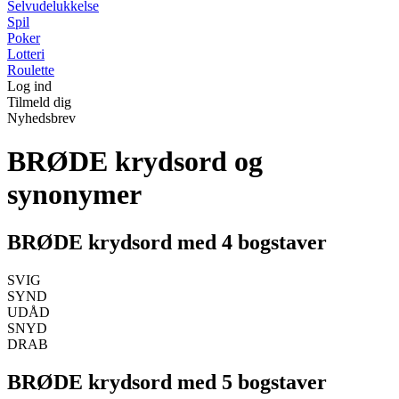
Selvudelukkelse
Spil
Poker
Lotteri
Roulette
Log ind
Tilmeld dig
Nyhedsbrev
BRØDE krydsord og
synonymer
BRØDE krydsord med 4 bogstaver
SVIG
SYND
UDÅD
SNYD
DRAB
BRØDE krydsord med 5 bogstaver