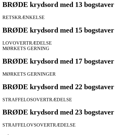
BRØDE krydsord med 13 bogstaver
RETSKRÆNKELSE
BRØDE krydsord med 15 bogstaver
LOVOVERTRÆDELSE
MØRKETS GERNING
BRØDE krydsord med 17 bogstaver
MØRKETS GERNINGER
BRØDE krydsord med 22 bogstaver
STRAFFELOSOVERTRÆDELSE
BRØDE krydsord med 23 bogstaver
STRAFFELOVSOVERTRÆDELSE