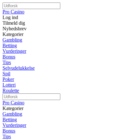
Pro Casino
Log ind
Tilmeld dig
Nyhedsbrev
Kategorier
Gambling
Betting
Vurderinger
Bonus
Tips
Selvudelukkelse
Spil
Poker
Lotteri
Roulette
Pro Casino
Kategorier
Gambling
Betting
Vurderinger
Bonus
Tips