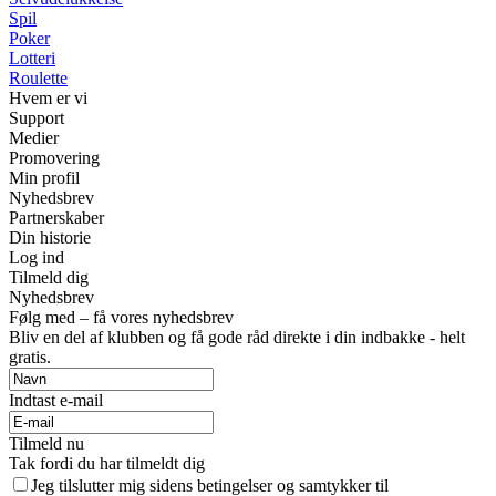
Spil
Poker
Lotteri
Roulette
Hvem er vi
Support
Medier
Promovering
Min profil
Nyhedsbrev
Partnerskaber
Din historie
Log ind
Tilmeld dig
Nyhedsbrev
Følg med – få vores nyhedsbrev
Bliv en del af klubben og få gode råd direkte i din indbakke - helt
gratis.
Indtast e-mail
Tilmeld nu
Tak fordi du har tilmeldt dig
Jeg tilslutter mig sidens betingelser og samtykker til