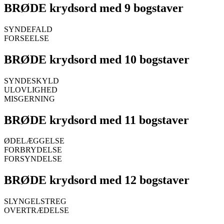
BRØDE krydsord med 9 bogstaver
SYNDEFALD
FORSEELSE
BRØDE krydsord med 10 bogstaver
SYNDESKYLD
ULOVLIGHED
MISGERNING
BRØDE krydsord med 11 bogstaver
ØDELÆGGELSE
FORBRYDELSE
FORSYNDELSE
BRØDE krydsord med 12 bogstaver
SLYNGELSTREG
OVERTRÆDELSE