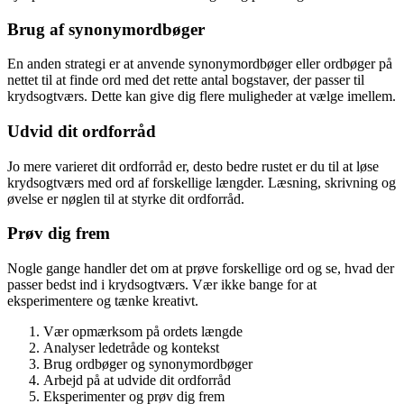
Brug af synonymordbøger
En anden strategi er at anvende synonymordbøger eller ordbøger på
nettet til at finde ord med det rette antal bogstaver, der passer til
krydsogtværs. Dette kan give dig flere muligheder at vælge imellem.
Udvid dit ordforråd
Jo mere varieret dit ordforråd er, desto bedre rustet er du til at løse
krydsogtværs med ord af forskellige længder. Læsning, skrivning og
øvelse er nøglen til at styrke dit ordforråd.
Prøv dig frem
Nogle gange handler det om at prøve forskellige ord og se, hvad der
passer bedst ind i krydsogtværs. Vær ikke bange for at
eksperimentere og tænke kreativt.
Vær opmærksom på ordets længde
Analyser ledetråde og kontekst
Brug ordbøger og synonymordbøger
Arbejd på at udvide dit ordforråd
Eksperimenter og prøv dig frem