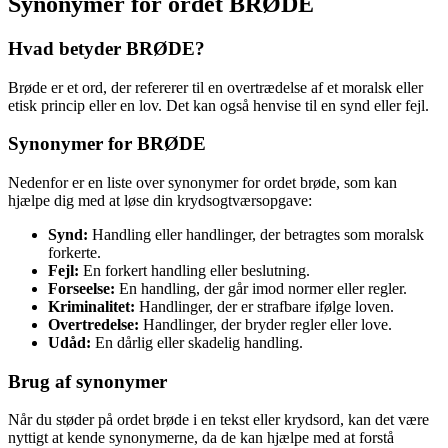
Synonymer for ordet BRØDE
Hvad betyder BRØDE?
Brøde er et ord, der refererer til en overtrædelse af et moralsk eller
etisk princip eller en lov. Det kan også henvise til en synd eller fejl.
Synonymer for BRØDE
Nedenfor er en liste over synonymer for ordet brøde, som kan
hjælpe dig med at løse din krydsogtværsopgave:
Synd:
Handling eller handlinger, der betragtes som moralsk
forkerte.
Fejl:
En forkert handling eller beslutning.
Forseelse:
En handling, der går imod normer eller regler.
Kriminalitet:
Handlinger, der er strafbare ifølge loven.
Overtredelse:
Handlinger, der bryder regler eller love.
Udåd:
En dårlig eller skadelig handling.
Brug af synonymer
Når du støder på ordet brøde i en tekst eller krydsord, kan det være
nyttigt at kende synonymerne, da de kan hjælpe med at forstå