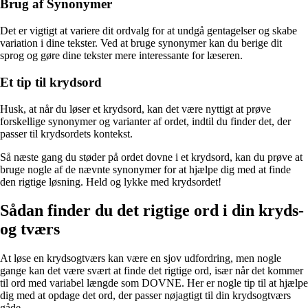
Brug af Synonymer
Det er vigtigt at variere dit ordvalg for at undgå gentagelser og skabe
variation i dine tekster. Ved at bruge synonymer kan du berige dit
sprog og gøre dine tekster mere interessante for læseren.
Et tip til krydsord
Husk, at når du løser et krydsord, kan det være nyttigt at prøve
forskellige synonymer og varianter af ordet, indtil du finder det, der
passer til krydsordets kontekst.
Så næste gang du støder på ordet dovne i et krydsord, kan du prøve at
bruge nogle af de nævnte synonymer for at hjælpe dig med at finde
den rigtige løsning. Held og lykke med krydsordet!
Sådan finder du det rigtige ord i din kryds-
og tværs
At løse en krydsogtværs kan være en sjov udfordring, men nogle
gange kan det være svært at finde det rigtige ord, især når det kommer
til ord med variabel længde som DOVNE. Her er nogle tip til at hjælpe
dig med at opdage det ord, der passer nøjagtigt til din krydsogtværs
gåde.