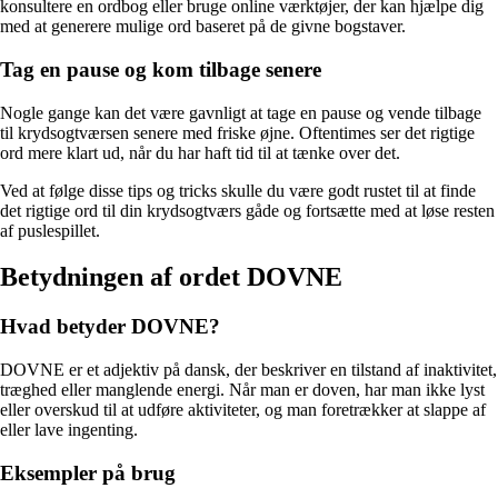
konsultere en ordbog eller bruge online værktøjer, der kan hjælpe dig
med at generere mulige ord baseret på de givne bogstaver.
Tag en pause og kom tilbage senere
Nogle gange kan det være gavnligt at tage en pause og vende tilbage
til krydsogtværsen senere med friske øjne. Oftentimes ser det rigtige
ord mere klart ud, når du har haft tid til at tænke over det.
Ved at følge disse tips og tricks skulle du være godt rustet til at finde
det rigtige ord til din krydsogtværs gåde og fortsætte med at løse resten
af puslespillet.
Betydningen af ordet DOVNE
Hvad betyder DOVNE?
DOVNE er et adjektiv på dansk, der beskriver en tilstand af inaktivitet,
træghed eller manglende energi. Når man er doven, har man ikke lyst
eller overskud til at udføre aktiviteter, og man foretrækker at slappe af
eller lave ingenting.
Eksempler på brug