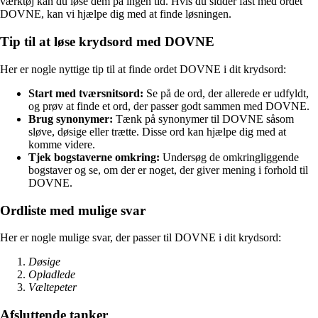
værktøj kan du løse dem på ingen tid. Hvis du sidder fast med ordet
DOVNE, kan vi hjælpe dig med at finde løsningen.
Tip til at løse krydsord med DOVNE
Her er nogle nyttige tip til at finde ordet DOVNE i dit krydsord:
Start med tværsnitsord:
Se på de ord, der allerede er udfyldt,
og prøv at finde et ord, der passer godt sammen med DOVNE.
Brug synonymer:
Tænk på synonymer til DOVNE såsom
sløve, døsige eller trætte. Disse ord kan hjælpe dig med at
komme videre.
Tjek bogstaverne omkring:
Undersøg de omkringliggende
bogstaver og se, om der er noget, der giver mening i forhold til
DOVNE.
Ordliste med mulige svar
Her er nogle mulige svar, der passer til DOVNE i dit krydsord:
Døsige
Opladlede
Væltepeter
Afsluttende tanker