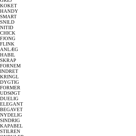
GREJ
KOKET
HANDY
SMART
SNILD
NITID
CHICK
FJONG
FLINK
ANLÆG
HABIL
SKRAP
FORNEM
INDRET
KRINGL
DYGTIG
FORMER
UDSØGT
DUELIG
ELEGANT
BEGAVET
NYDELIG
SINDRIG
KAPABEL
STILREN