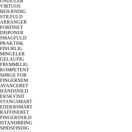
ONDULER
VIRTUOS
BEHÆNDIG
STILFULD
ARRANGER
FORFINET
DISPONER
SMAGFULD
PRAKTISK
FINURLIG
MINGELER
GELAUFIG
FREMMELIG
KOMPETENT
SØRGE FOR
FINGERNEM
AVANCERET
HÅNDSNILD
EKSKVISIT
STANGSMART
EDDERSMART
RAFFINERET
FINGERSNILD
ISTANDBRING
SPIDSFINDIG