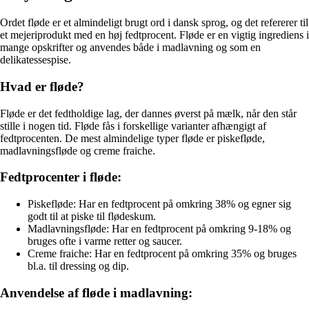
Ordet fløde er et almindeligt brugt ord i dansk sprog, og det refererer til
et mejeriprodukt med en høj fedtprocent. Fløde er en vigtig ingrediens i
mange opskrifter og anvendes både i madlavning og som en
delikatessespise.
Hvad er fløde?
Fløde er det fedtholdige lag, der dannes øverst på mælk, når den står
stille i nogen tid. Fløde fås i forskellige varianter afhængigt af
fedtprocenten. De mest almindelige typer fløde er piskefløde,
madlavningsfløde og creme fraiche.
Fedtprocenter i fløde:
Piskefløde: Har en fedtprocent på omkring 38% og egner sig
godt til at piske til flødeskum.
Madlavningsfløde: Har en fedtprocent på omkring 9-18% og
bruges ofte i varme retter og saucer.
Creme fraiche: Har en fedtprocent på omkring 35% og bruges
bl.a. til dressing og dip.
Anvendelse af fløde i madlavning: