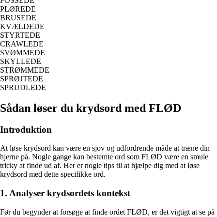
FOSSEDE
PLØREDE
BRUSEDE
KVÆLDEDE
STYRTEDE
CRAWLEDE
SVØMMEDE
SKYLLEDE
STRØMMEDE
SPRØJTEDE
SPRUDLEDE
Sådan løser du krydsord med FLØD
Introduktion
At løse krydsord kan være en sjov og udfordrende måde at træne din
hjerne på. Nogle gange kan bestemte ord som FLØD være en smule
tricky at finde ud af. Her er nogle tips til at hjælpe dig med at løse
krydsord med dette specifikke ord.
1. Analyser krydsordets kontekst
Før du begynder at forsøge at finde ordet FLØD, er det vigtigt at se på