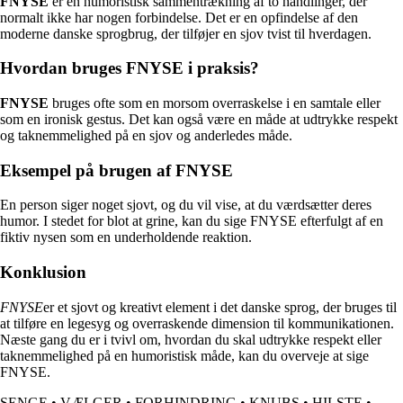
FNYSE
er en humoristisk sammentrækning af to handlinger, der
normalt ikke har nogen forbindelse. Det er en opfindelse af den
moderne danske sprogbrug, der tilføjer en sjov tvist til hverdagen.
Hvordan bruges FNYSE i praksis?
FNYSE
bruges ofte som en morsom overraskelse i en samtale eller
som en ironisk gestus. Det kan også være en måde at udtrykke respekt
og taknemmelighed på en sjov og anderledes måde.
Eksempel på brugen af FNYSE
En person siger noget sjovt, og du vil vise, at du værdsætter deres
humor. I stedet for blot at grine, kan du sige FNYSE efterfulgt af en
fiktiv nysen som en underholdende reaktion.
Konklusion
FNYSE
er et sjovt og kreativt element i det danske sprog, der bruges til
at tilføre en legesyg og overraskende dimension til kommunikationen.
Næste gang du er i tvivl om, hvordan du skal udtrykke respekt eller
taknemmelighed på en humoristisk måde, kan du overveje at sige
FNYSE.
SENGE
•
VÆLGER
•
FORHINDRING
•
KNUBS
•
HILSTE
•