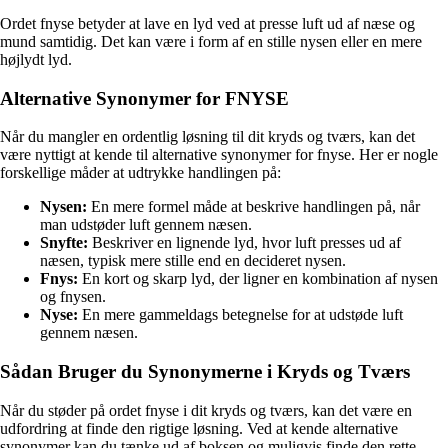
Ordet fnyse betyder at lave en lyd ved at presse luft ud af næse og
mund samtidig. Det kan være i form af en stille nysen eller en mere
højlydt lyd.
Alternative Synonymer for FNYSE
Når du mangler en ordentlig løsning til dit kryds og tværs, kan det
være nyttigt at kende til alternative synonymer for fnyse. Her er nogle
forskellige måder at udtrykke handlingen på:
Nysen:
En mere formel måde at beskrive handlingen på, når
man udstøder luft gennem næsen.
Snyfte:
Beskriver en lignende lyd, hvor luft presses ud af
næsen, typisk mere stille end en decideret nysen.
Fnys:
En kort og skarp lyd, der ligner en kombination af nysen
og fnysen.
Nyse:
En mere gammeldags betegnelse for at udstøde luft
gennem næsen.
Sådan Bruger du Synonymerne i Kryds og Tværs
Når du støder på ordet fnyse i dit kryds og tværs, kan det være en
udfordring at finde den rigtige løsning. Ved at kende alternative
synonymer kan du tænke ud af boksen og muligvis finde den rette