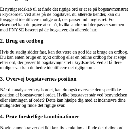
Et nyttigt redskab til at finde det rigtige ord er at se på bogstavmønstret
i krydsordet. Ved at se på de bogstaver, du allerede kender, kan du
forsøge at identificere mulige ord, der passer ind i mønstret. For
eksempel kan du prøve at se på, hvilke andre ord der passer sammen
med FNYSE baseret på de bogstaver, du allerede har.
2. Brug en ordbog
Hvis du stadig sidder fast, kan det være en god ide at bruge en ordbog.
Du kan enten bruge en trykt ordbog eller en online ordbog for at søge
efter ord, der passer til bogstavmønstret i krydsordet. Ved at få flere
mulige svar kan du bedre identificere det rigtige ord.
3. Overvej bogstavernes position
Når du analyserer krydsordet, kan du også overveje den specifikke
position af bogstaverne i ordet. Hvilke bogstaver står ved begyndelsen
eller slutningen af ordet? Dette kan hjælpe dig med at indsnævre dine
muligheder og finde det rigtige svar.
4. Prøv forskellige kombinationer
Nogle gange kræver det lidt kreativ tænkning at finde det rigtige ord.