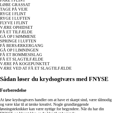
FARE I FLINT
LØBE GRASSAT
TAGE PÅ VEJE
RYGE I FLINT
RYGE I LUFTEN
FLYVE I FLINT
VÆRE OPHIDSET
FÅ ET TILFÆLDE
GÅ OP I SØMMENE
SPRINGE I LUFTEN
FÅ BERSÆRKERGANG
GÅ OP I LIMNINGEN
FÅ ET BOMMESISLAG
FÅ ET SLAGTILFÆLDE
VÆRE PÅ KOGEPUNKTET
VÆRE VED AT FÅ ET SLAGTILFÆLDE
Sådan løser du krydsogtværs med FNYSE
Forberedelse
At løse krydsogtværs handler om at have et skarpt sind, være tålmodig
og være klar til at tænke kreativt. Nogle grundlæggende
løsningsteknikker kan være nyttige for begyndere. Når du har din