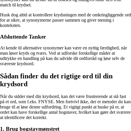
match til krydset.
Husk dog altid at kontrollere krydsningen med de omkringliggende ord
for at sikre, at synonymerne passer sammen og giver mening i
konteksten.
Afsluttende Tanker
At kende til alternative synonymer kan være en nyttig færdighed, når
man løser kryds og tværs. Ved at udforske forskellige måder at
udtrykke en handling på kan du udvide dit ordforråd og løse selv de
sværeste krydsord.
Sådan finder du det rigtige ord til din
krydsord
Når du sidder med din krydsord, kan det være frustrerende at stå fast
på et ord, som f.eks. FNYSE. Men fortvivl ikke, der er metoder du kan
bruge til at løse denne udfordring. Et vigtigt punkt at huske på er, at
ordet kan have forskellige antal bogstaver, hvilket kan gøre det sværere
at identificere det korrekt.
1. Brug bogstavmønstret