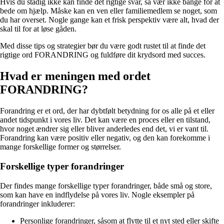
Hvis du stadig ikke kan finde det rigtige svar, så vær ikke bange for at
bede om hjælp. Måske kan en ven eller familiemedlem se noget, som
du har overset. Nogle gange kan et frisk perspektiv være alt, hvad der
skal til for at løse gåden.
Med disse tips og strategier bør du være godt rustet til at finde det
rigtige ord FORANDRING og fuldføre dit krydsord med succes.
Hvad er meningen med ordet
FORANDRING?
Forandring er et ord, der har dybtfølt betydning for os alle på et eller
andet tidspunkt i vores liv. Det kan være en proces eller en tilstand,
hvor noget ændrer sig eller bliver anderledes end det, vi er vant til.
Forandring kan være positiv eller negativ, og den kan forekomme i
mange forskellige former og størrelser.
Forskellige typer forandringer
Der findes mange forskellige typer forandringer, både små og store,
som kan have en indflydelse på vores liv. Nogle eksempler på
forandringer inkluderer:
Personlige forandringer, såsom at flytte til et nyt sted eller skifte