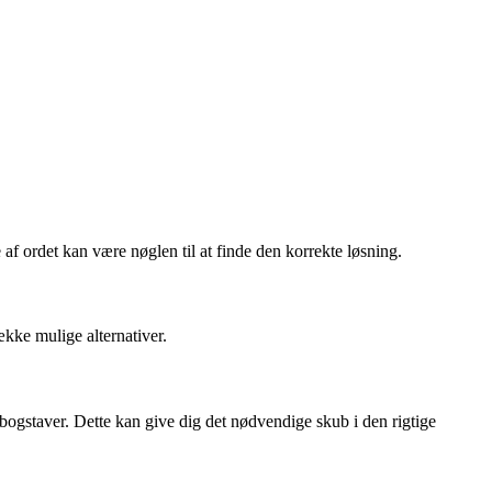
af ordet kan være nøglen til at finde den korrekte løsning.
kke mulige alternativer.
bogstaver. Dette kan give dig det nødvendige skub i den rigtige