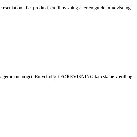
sentation af et produkt, en filmvisning eller en guidet rundvisning.
 modtagerne om noget. En veludført FOREVISNING kan skabe værdi og