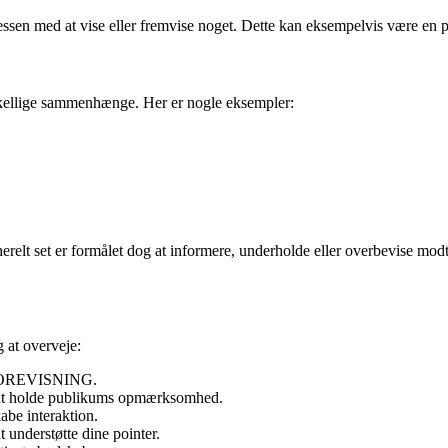
sen med at vise eller fremvise noget. Dette kan eksempelvis være en præ
ellige sammenhænge. Her er nogle eksempler:
relt set er formålet dog at informere, underholde eller overbevise
 at overveje:
n FOREVISNING.
 at holde publikums opmærksomhed.
be interaktion.
t understøtte dine pointer.