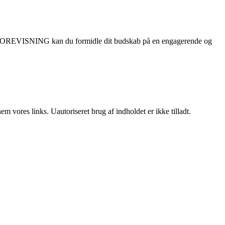
v FOREVISNING kan du formidle dit budskab på en engagerende og
 vores links. Uautoriseret brug af indholdet er ikke tilladt.