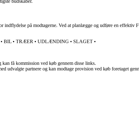
tigste budskaber.
r indflydelse på modtagerne. Ved at planlægge og udføre en effekti
•
BIL
•
TRÆER
•
UDLÆNDING
•
SLAGET
•
, og kan få kommission ved køb gennem disse links.
med udvalgte partnere og kan modtage provision ved køb foretaget gennem