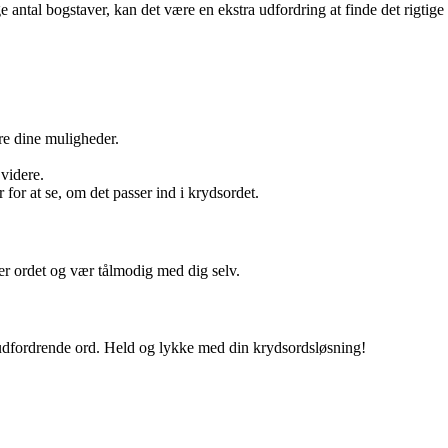
ntal bogstaver, kan det være en ekstra udfordring at finde det rigtige
re dine muligheder.
videre.
or at se, om det passer ind i krydsordet.
over ordet og vær tålmodig med dig selv.
de udfordrende ord. Held og lykke med din krydsordsløsning!