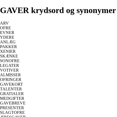
GAVER krydsord og synonymer
ARV
OFRE
EVNER
YDERE
ANLÆG
PAKKER
XENIER
SKÆNKE
SONOFRE
LEGATER
VOTIVER
ALMISSER
OFRINGER
GAVEKORT
TALENTER
GRATIALER
MEDGIFTER
GAVEBREVE
PRESENTER
SLAGTOFRE