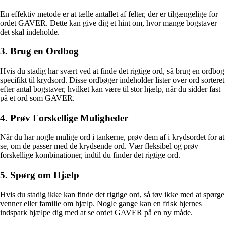
En effektiv metode er at tælle antallet af felter, der er tilgængelige for
ordet GAVER. Dette kan give dig et hint om, hvor mange bogstaver
det skal indeholde.
3. Brug en Ordbog
Hvis du stadig har svært ved at finde det rigtige ord, så brug en ordbog
specifikt til krydsord. Disse ordbøger indeholder lister over ord sorteret
efter antal bogstaver, hvilket kan være til stor hjælp, når du sidder fast
på et ord som GAVER.
4. Prøv Forskellige Muligheder
Når du har nogle mulige ord i tankerne, prøv dem af i krydsordet for at
se, om de passer med de krydsende ord. Vær fleksibel og prøv
forskellige kombinationer, indtil du finder det rigtige ord.
5. Spørg om Hjælp
Hvis du stadig ikke kan finde det rigtige ord, så tøv ikke med at spørge
venner eller familie om hjælp. Nogle gange kan en frisk hjernes
indspark hjælpe dig med at se ordet GAVER på en ny måde.