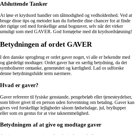
Afsluttende Tanker
At løse et krydsord handler om tålmodighed og vedholdenhed. Ved at
bruge disse tips og metoder kan du forbedre dine chancer for at finde
det rigtige ord med forskellige antal bogstaver, selv når det virker
umuligt som med GAVER. God fornøjelse med dit krydsordsløsning!
Betydningen af ordet GAVER
I den danske sprogbrug er ordet gaver noget, vi alle er bekendte med
og glædeligt modtager. Ordet gaver har en særlig betydning, da det
symboliserer omtanke, generøsitet og kærlighed. Lad os udforske
denne betydningsfulde term nærmere.
Hvad er gaver?
Gaver refererer til fysiske genstande, pengebeløb eller tjenesteydelser,
som bliver givet til en person uden forventning om betaling. Gaver kan
gives ved forskellige lejligheder såsom fødselsdage, jul, bryllupper
eller som en gestus for at vise taknemmelighed.
Betydningen af at give og modtage gaver