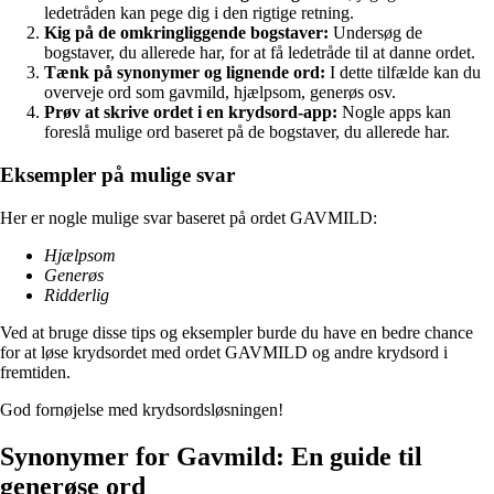
ledetråden kan pege dig i den rigtige retning.
Kig på de omkringliggende bogstaver:
Undersøg de
bogstaver, du allerede har, for at få ledetråde til at danne ordet.
Tænk på synonymer og lignende ord:
I dette tilfælde kan du
overveje ord som gavmild, hjælpsom, generøs osv.
Prøv at skrive ordet i en krydsord-app:
Nogle apps kan
foreslå mulige ord baseret på de bogstaver, du allerede har.
Eksempler på mulige svar
Her er nogle mulige svar baseret på ordet GAVMILD:
Hjælpsom
Generøs
Ridderlig
Ved at bruge disse tips og eksempler burde du have en bedre chance
for at løse krydsordet med ordet GAVMILD og andre krydsord i
fremtiden.
God fornøjelse med krydsordsløsningen!
Synonymer for Gavmild: En guide til
generøse ord