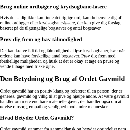
Brug online ordbøger og krydsogbane-løsere
Hvis du stadig ikke kan finde det rigtige ord, kan du benytte dig af
online ordbøger eller krydsogbane-løsere, der kan give dig forslag
baseret på de tilgængelige bogstaver og antal bogstaver.
Prøv dig frem og hav tålmodighed
Det kan kræve lidt tid og tålmodighed at løse krydsogbaner, især når
ordene kan have forskellige antal bogstaver. Prøv dig frem med
forskellige muligheder, og husk at det er okay at tage en pause og
vende tilbage med friske øjne.
Den Betydning og Brug af Ordet Gavmild
Ordet gavmild har en positiv klang og refererer til en person, der er
generøs, gavmild og villig til at give og hjælpe andre. At være gavmild
handler om mere end bare materielle gaver; det handler også om at
udvise omsorg, empati og venlighed mod andre mennesker.
Hvad Betyder Ordet Gavmild?
Ordet gavmild stammer fra gammeldansk og betyder oprindeligt nem