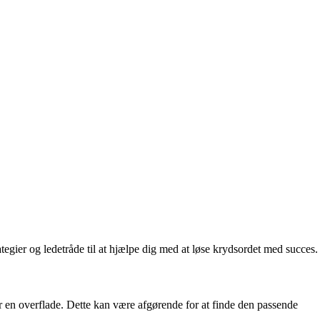
tegier og ledetråde til at hjælpe dig med at løse krydsordet med succes.
er en overflade. Dette kan være afgørende for at finde den passende