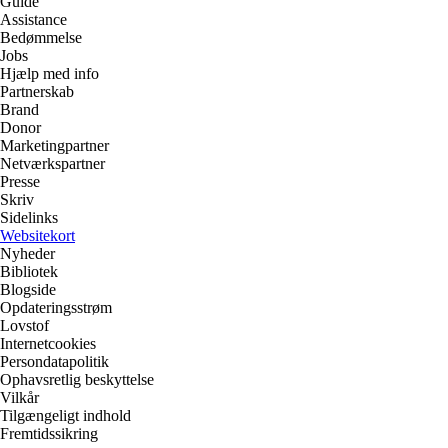
Guide
Assistance
Bedømmelse
Jobs
Hjælp med info
Partnerskab
Brand
Donor
Marketingpartner
Netværkspartner
Presse
Skriv
Sidelinks
Websitekort
Nyheder
Bibliotek
Blogside
Opdateringsstrøm
Lovstof
Internetcookies
Persondatapolitik
Ophavsretlig beskyttelse
Vilkår
Tilgængeligt indhold
Fremtidssikring