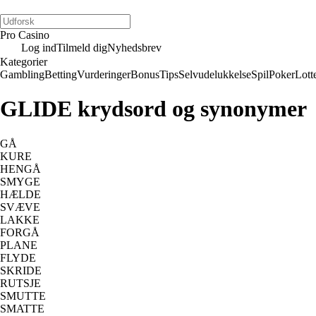
Pro Casino
Log ind
Tilmeld dig
Nyhedsbrev
Kategorier
Gambling
Betting
Vurderinger
Bonus
Tips
Selvudelukkelse
Spil
Poker
Lotte
GLIDE krydsord og synonymer
GÅ
KURE
HENGÅ
SMYGE
HÆLDE
SVÆVE
LAKKE
FORGÅ
PLANE
FLYDE
SKRIDE
RUTSJE
SMUTTE
SMATTE