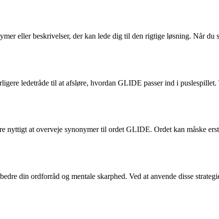
ymer eller beskrivelser, der kan lede dig til den rigtige løsning. Når du
ere ledetråde til at afsløre, hvordan GLIDE passer ind i puslespillet. T
ære nyttigt at overveje synonymer til ordet GLIDE. Ordet kan måske erst
rbedre din ordforråd og mentale skarphed. Ved at anvende disse strategi