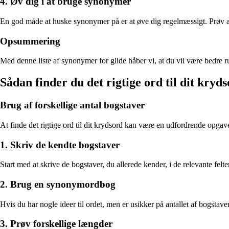
4. Øv dig i at bruge synonymer
En god måde at huske synonymer på er at øve dig regelmæssigt. Prøv at in
Opsummering
Med denne liste af synonymer for glide håber vi, at du vil være bedre rus
Sådan finder du det rigtige ord til dit kryd
Brug af forskellige antal bogstaver
At finde det rigtige ord til dit krydsord kan være en udfordrende opgave,
1. Skriv de kendte bogstaver
Start med at skrive de bogstaver, du allerede kender, i de relevante fel
2. Brug en synonymordbog
Hvis du har nogle ideer til ordet, men er usikker på antallet af bogsta
3. Prøv forskellige længder