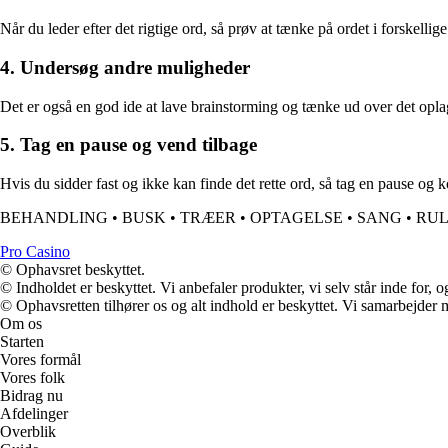
Når du leder efter det rigtige ord, så prøv at tænke på ordet i forskelli
4. Undersøg andre muligheder
Det er også en god ide at lave brainstorming og tænke ud over det opla
5. Tag en pause og vend tilbage
Hvis du sidder fast og ikke kan finde det rette ord, så tag en pause og 
BEHANDLING
•
BUSK
•
TRÆER
•
OPTAGELSE
•
SANG
•
RUL
Pro Casino
© Ophavsret beskyttet.
© Indholdet er beskyttet. Vi anbefaler produkter, vi selv står inde for
© Ophavsretten tilhører os og alt indhold er beskyttet. Vi samarbejder 
Om os
Starten
Vores formål
Vores folk
Bidrag nu
Afdelinger
Overblik