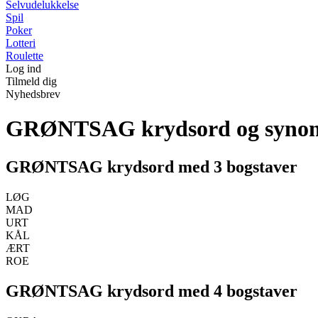
Selvudelukkelse
Spil
Poker
Lotteri
Roulette
Log ind
Tilmeld dig
Nyhedsbrev
GRØNTSAG krydsord og syno
GRØNTSAG krydsord med 3 bogstaver
LØG
MAD
URT
KÅL
ÆRT
ROE
GRØNTSAG krydsord med 4 bogstaver