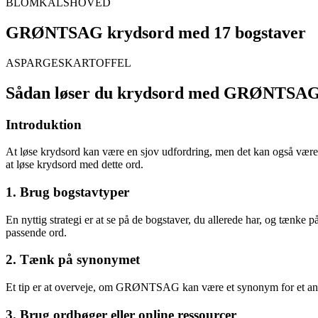
BLOMKÅLSHOVED
GRØNTSAG krydsord med 17 bogstaver
ASPARGESKARTOFFEL
Sådan løser du krydsord med GRØNTSA
Introduktion
At løse krydsord kan være en sjov udfordring, men det kan også være 
at løse krydsord med dette ord.
1. Brug bogstavtyper
En nyttig strategi er at se på de bogstaver, du allerede har, og tæn
passende ord.
2. Tænk på synonymet
Et tip er at overveje, om GRØNTSAG kan være et synonym for et andet 
3. Brug ordbøger eller online ressourcer