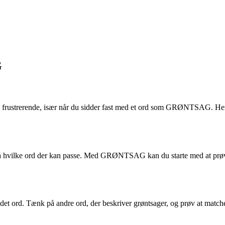
G
frustrerende, især når du sidder fast med et ord som GRØNTSAG. Her er 
ke på hvilke ord der kan passe. Med GRØNTSAG kan du starte med at prøv
ord. Tænk på andre ord, der beskriver grøntsager, og prøv at matche d