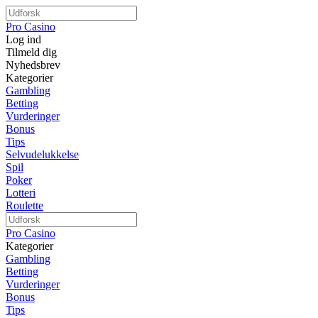
Pro Casino
Log ind
Tilmeld dig
Nyhedsbrev
Kategorier
Gambling
Betting
Vurderinger
Bonus
Tips
Selvudelukkelse
Spil
Poker
Lotteri
Roulette
Pro Casino
Kategorier
Gambling
Betting
Vurderinger
Bonus
Tips