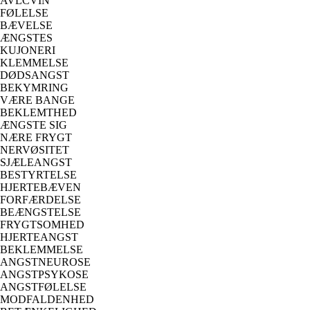
AVLCVIN
FØLELSE
BÆVELSE
ÆNGSTES
KUJONERI
KLEMMELSE
DØDSANGST
BEKYMRING
VÆRE BANGE
BEKLEMTHED
ÆNGSTE SIG
NÆRE FRYGT
NERVØSITET
SJÆLEANGST
BESTYRTELSE
HJERTEBÆVEN
FORFÆRDELSE
BEÆNGSTELSE
FRYGTSOMHED
HJERTEANGST
BEKLEMMELSE
ANGSTNEUROSE
ANGSTPSYKOSE
ANGSTFØLELSE
MODFALDENHED