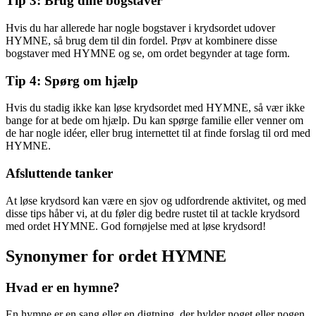
Tip 3: Brug dine bogstaver
Hvis du har allerede har nogle bogstaver i krydsordet udover
HYMNE, så brug dem til din fordel. Prøv at kombinere disse
bogstaver med HYMNE og se, om ordet begynder at tage form.
Tip 4: Spørg om hjælp
Hvis du stadig ikke kan løse krydsordet med HYMNE, så vær ikke
bange for at bede om hjælp. Du kan spørge familie eller venner om
de har nogle idéer, eller brug internettet til at finde forslag til ord med
HYMNE.
Afsluttende tanker
At løse krydsord kan være en sjov og udfordrende aktivitet, og med
disse tips håber vi, at du føler dig bedre rustet til at tackle krydsord
med ordet HYMNE. God fornøjelse med at løse krydsord!
Synonymer for ordet HYMNE
Hvad er en hymne?
En hymne er en sang eller en digtning, der hylder noget eller nogen