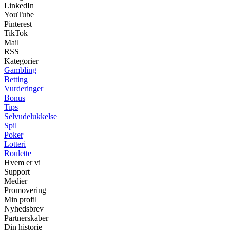
LinkedIn
YouTube
Pinterest
TikTok
Mail
RSS
Kategorier
Gambling
Betting
Vurderinger
Bonus
Tips
Selvudelukkelse
Spil
Poker
Lotteri
Roulette
Hvem er vi
Support
Medier
Promovering
Min profil
Nyhedsbrev
Partnerskaber
Din historie