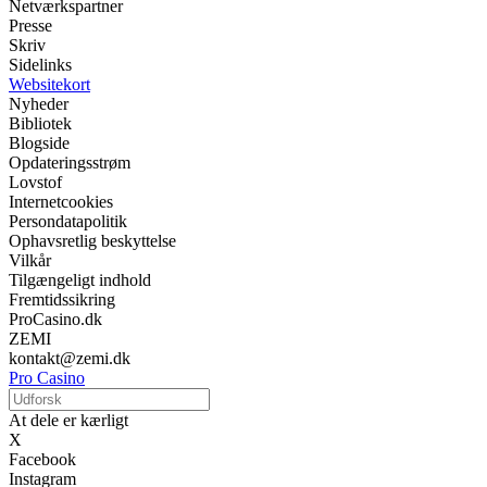
Netværkspartner
Presse
Skriv
Sidelinks
Websitekort
Nyheder
Bibliotek
Blogside
Opdateringsstrøm
Lovstof
Internetcookies
Persondatapolitik
Ophavsretlig beskyttelse
Vilkår
Tilgængeligt indhold
Fremtidssikring
ProCasino.dk
ZEMI
kontakt@zemi.dk
Pro Casino
At dele er kærligt
X
Facebook
Instagram