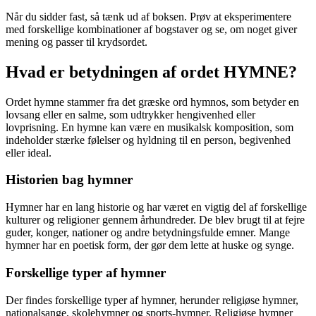
Når du sidder fast, så tænk ud af boksen. Prøv at eksperimentere
med forskellige kombinationer af bogstaver og se, om noget giver
mening og passer til krydsordet.
Hvad er betydningen af ordet HYMNE?
Ordet hymne stammer fra det græske ord hymnos, som betyder en
lovsang eller en salme, som udtrykker hengivenhed eller
lovprisning. En hymne kan være en musikalsk komposition, som
indeholder stærke følelser og hyldning til en person, begivenhed
eller ideal.
Historien bag hymner
Hymner har en lang historie og har været en vigtig del af forskellige
kulturer og religioner gennem århundreder. De blev brugt til at fejre
guder, konger, nationer og andre betydningsfulde emner. Mange
hymner har en poetisk form, der gør dem lette at huske og synge.
Forskellige typer af hymner
Der findes forskellige typer af hymner, herunder religiøse hymner,
nationalsange, skolehymner og sports-hymner. Religiøse hymner