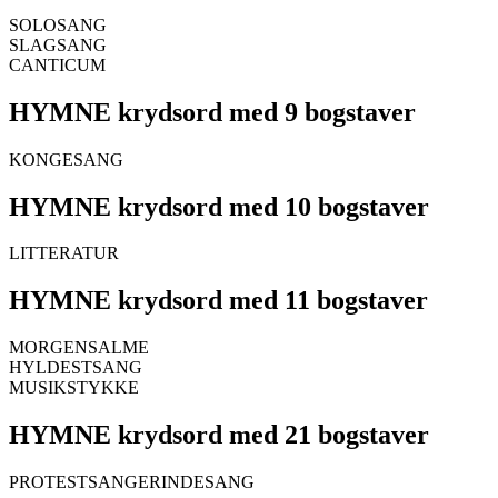
SOLOSANG
SLAGSANG
CANTICUM
HYMNE krydsord med 9 bogstaver
KONGESANG
HYMNE krydsord med 10 bogstaver
LITTERATUR
HYMNE krydsord med 11 bogstaver
MORGENSALME
HYLDESTSANG
MUSIKSTYKKE
HYMNE krydsord med 21 bogstaver
PROTESTSANGERINDESANG