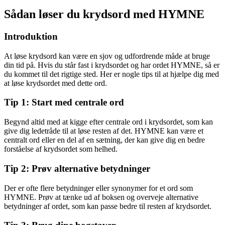
Sådan løser du krydsord med HYMNE
Introduktion
At løse krydsord kan være en sjov og udfordrende måde at bruge
din tid på. Hvis du står fast i krydsordet og har ordet HYMNE, så er
du kommet til det rigtige sted. Her er nogle tips til at hjælpe dig med
at løse krydsordet med dette ord.
Tip 1: Start med centrale ord
Begynd altid med at kigge efter centrale ord i krydsordet, som kan
give dig ledetråde til at løse resten af det. HYMNE kan være et
centralt ord eller en del af en sætning, der kan give dig en bedre
forståelse af krydsordet som helhed.
Tip 2: Prøv alternative betydninger
Der er ofte flere betydninger eller synonymer for et ord som
HYMNE. Prøv at tænke ud af boksen og overveje alternative
betydninger af ordet, som kan passe bedre til resten af krydsordet.