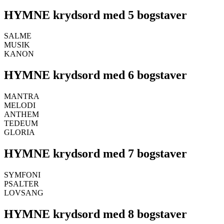
HYMNE krydsord med 5 bogstaver
SALME
MUSIK
KANON
HYMNE krydsord med 6 bogstaver
MANTRA
MELODI
ANTHEM
TEDEUM
GLORIA
HYMNE krydsord med 7 bogstaver
SYMFONI
PSALTER
LOVSANG
HYMNE krydsord med 8 bogstaver