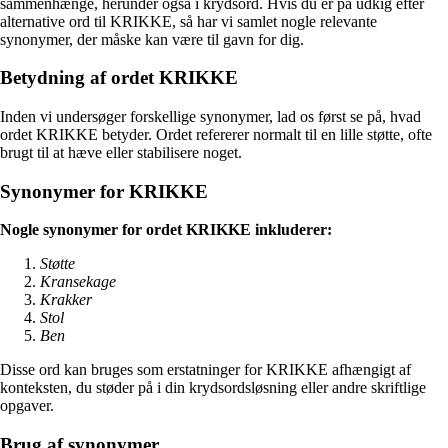
sammenhænge, herunder også i krydsord. Hvis du er på udkig efter
alternative ord til KRIKKE, så har vi samlet nogle relevante
synonymer, der måske kan være til gavn for dig.
Betydning af ordet KRIKKE
Inden vi undersøger forskellige synonymer, lad os først se på, hvad
ordet KRIKKE betyder. Ordet refererer normalt til en lille støtte, ofte
brugt til at hæve eller stabilisere noget.
Synonymer for KRIKKE
Nogle synonymer for ordet KRIKKE inkluderer:
Støtte
Kransekage
Krakker
Stol
Ben
Disse ord kan bruges som erstatninger for KRIKKE afhængigt af
konteksten, du støder på i din krydsordsløsning eller andre skriftlige
opgaver.
Brug af synonymer