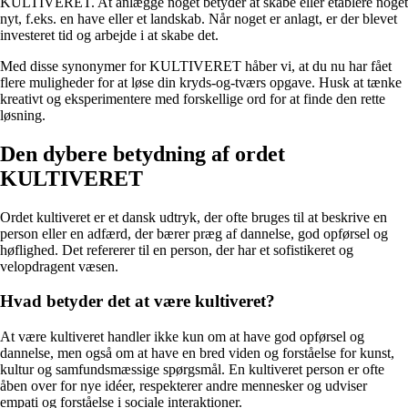
KULTIVERET. At anlægge noget betyder at skabe eller etablere noget
nyt, f.eks. en have eller et landskab. Når noget er anlagt, er der blevet
investeret tid og arbejde i at skabe det.
Med disse synonymer for KULTIVERET håber vi, at du nu har fået
flere muligheder for at løse din kryds-og-tværs opgave. Husk at tænke
kreativt og eksperimentere med forskellige ord for at finde den rette
løsning.
Den dybere betydning af ordet
KULTIVERET
Ordet kultiveret er et dansk udtryk, der ofte bruges til at beskrive en
person eller en adfærd, der bærer præg af dannelse, god opførsel og
høflighed. Det refererer til en person, der har et sofistikeret og
velopdragent væsen.
Hvad betyder det at være kultiveret?
At være kultiveret handler ikke kun om at have god opførsel og
dannelse, men også om at have en bred viden og forståelse for kunst,
kultur og samfundsmæssige spørgsmål. En kultiveret person er ofte
åben over for nye idéer, respekterer andre mennesker og udviser
empati og forståelse i sociale interaktioner.