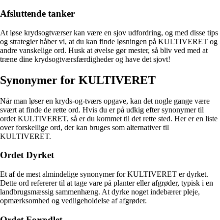
Afsluttende tanker
At løse krydsogtværser kan være en sjov udfordring, og med disse tips
og strategier håber vi, at du kan finde løsningen på KULTIVERET og
andre vanskelige ord. Husk at øvelse gør mester, så bliv ved med at
træne dine krydsogtværsfærdigheder og have det sjovt!
Synonymer for KULTIVERET
Når man løser en kryds-og-tværs opgave, kan det nogle gange være
svært at finde de rette ord. Hvis du er på udkig efter synonymer til
ordet KULTIVERET, så er du kommet til det rette sted. Her er en liste
over forskellige ord, der kan bruges som alternativer til
KULTIVERET.
Ordet Dyrket
Et af de mest almindelige synonymer for KULTIVERET er dyrket.
Dette ord refererer til at tage vare på planter eller afgrøder, typisk i en
landbrugsmæssig sammenhæng. At dyrke noget indebærer pleje,
opmærksomhed og vedligeholdelse af afgrøder.
Ordet Forædlet