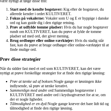
være nyttigt at følge disse trin:
Start med de kendte bogstaver:
Kig efter de bogstaver, du
allerede kender i ordet KULTIVERET.
Fokus på vokalerne:
Vokaler som U og E er hyppige i danske
ord og kan guide dig i den rigtige retning.
Prøv at udfylde tomme pladser:
Hvis du har nogle bogstaver
rundt om KULTIVERET, kan du prøve at fylde de tomme
pladser ud med ord, der giver mening.
Brug ordbøger eller online-værktøjer:
Hvis du stadig står
fast, kan du prøve at bruge ordbøger eller online-værktøjer til at
finde mulige ord.
Prøv disse strategier
Når du sidder fast med et ord som KULTIVERET, kan det være
nyttigt at prøve forskellige strategier for at finde den rigtige løsning:
Prøv at tænke ud af boksen:
Nogle gange er løsningen ikke
indlysende, så prøv at tænke kreativt.
Sammenlign med andre ord:
Sammenlign bogstaverne i
KULTIVERET med andre ord i krydsogtværset for at se, om
der er nogle ligheder.
Tålmodighed er en dyd:
Nogle gange kræver det bare lidt tid og
tålmodighed at finde den rigtige løsning.