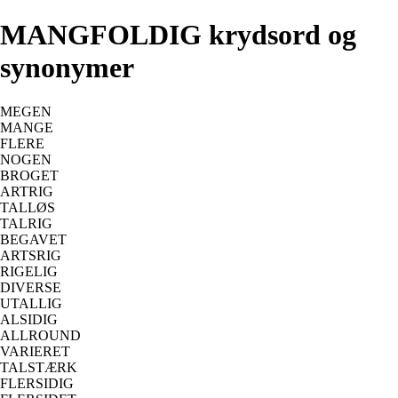
MANGFOLDIG krydsord og
synonymer
MEGEN
MANGE
FLERE
NOGEN
BROGET
ARTRIG
TALLØS
TALRIG
BEGAVET
ARTSRIG
RIGELIG
DIVERSE
UTALLIG
ALSIDIG
ALLROUND
VARIERET
TALSTÆRK
FLERSIDIG