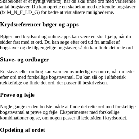
Skabeloner er et nyttigt værktøj, når du skal finde ord med varierende
antal bogstaver. Du kan oprette en skabelon med de kendte bogstaver
(fx M_N_F_LD_G) for bedre at visualisere mulighederne.
Krydsreferencer bøger og apps
Bøger med krydsord og online-apps kan være en stor hjælp, når du
sidder fast med et ord. Du kan søge efter ord ud fra antallet af
bogstaver og de tilgængelige bogstaver, så du kan finde det rette ord.
Stave- og ordbøger
En stave- eller ordbog kan være en uvurderlig ressource, når du leder
efter ord med forskellige bogstavantal. Du kan slå op i alfabetisk
rækkefølge og finde det ord, der passer til beskrivelsen.
Prøve og fejle
Nogle gange er den bedste måde at finde det rette ord med forskellige
bogstavantal at prøve og fejle. Eksperimenter med forskellige
kombinationer og se, om nogen passer til ledetråden i krydsordet.
Opdeling af ordet