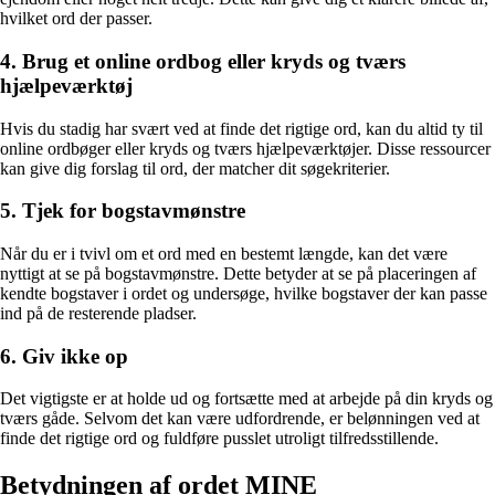
hvilket ord der passer.
4. Brug et online ordbog eller kryds og tværs
hjælpeværktøj
Hvis du stadig har svært ved at finde det rigtige ord, kan du altid ty til
online ordbøger eller kryds og tværs hjælpeværktøjer. Disse ressourcer
kan give dig forslag til ord, der matcher dit søgekriterier.
5. Tjek for bogstavmønstre
Når du er i tvivl om et ord med en bestemt længde, kan det være
nyttigt at se på bogstavmønstre. Dette betyder at se på placeringen af
kendte bogstaver i ordet og undersøge, hvilke bogstaver der kan passe
ind på de resterende pladser.
6. Giv ikke op
Det vigtigste er at holde ud og fortsætte med at arbejde på din kryds og
tværs gåde. Selvom det kan være udfordrende, er belønningen ved at
finde det rigtige ord og fuldføre pusslet utroligt tilfredsstillende.
Betydningen af ordet MINE