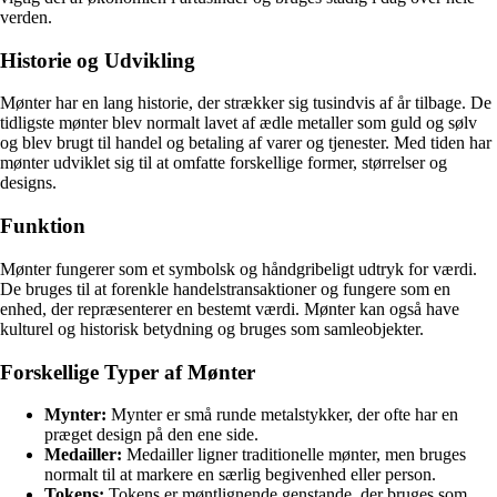
verden.
Historie og Udvikling
Mønter har en lang historie, der strækker sig tusindvis af år tilbage. De
tidligste mønter blev normalt lavet af ædle metaller som guld og sølv
og blev brugt til handel og betaling af varer og tjenester. Med tiden har
mønter udviklet sig til at omfatte forskellige former, størrelser og
designs.
Funktion
Mønter fungerer som et symbolsk og håndgribeligt udtryk for værdi.
De bruges til at forenkle handelstransaktioner og fungere som en
enhed, der repræsenterer en bestemt værdi. Mønter kan også have
kulturel og historisk betydning og bruges som samleobjekter.
Forskellige Typer af Mønter
Mynter:
Mynter er små runde metalstykker, der ofte har en
præget design på den ene side.
Medailler:
Medailler ligner traditionelle mønter, men bruges
normalt til at markere en særlig begivenhed eller person.
Tokens:
Tokens er møntlignende genstande, der bruges som