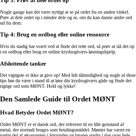
Tip 3: Prøv at dele ordet op
Nogle gange kan det være nyttigt at se på ordet fra en anden vinkel.
Prøv at dele ordet op i mindre dele og se, om du kan danne andre ord
ud fra dem.
Tip 4: Brug en ordbog eller online ressource
Hvis du stadig har svært ved at finde det rette ord, så prøv at slå det op
i en ordbog eller brug en online krydsogtværs-løsningshjælp.
Afsluttende tanker
Det vigtigste er ikke at give op! Med lidt tålmodighed og nogle af disse
tips bør du være i stand til at løse din krydsogtværs gåde og finde det
rigtige ord som MØNT. Held og lykke!
Den Samlede Guide til Ordet MØNT
Hvad Betyder Ordet MØNT?
Ordet MØNT er et dansk ord, der refererer til en lille genstand af
metal, der normalt bruges som betalingsmiddel. Mønter har været en
vigtig del af økonomien i årtusinder og bruges stadig i dag over hele