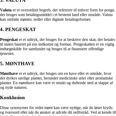
3. VALUTA
Valuta
er et overordnet begreb, der refererer til enhver form for penge,
der bruges som betalingsmiddel i et bestemt land eller område. Valuta
kan omfatte mønter, sedler eller digitale betalingsformer.
4. PENGESKAT
Pengeskat
er et udtryk, der bruges for at beskrive den skat, der betales
til staten baseret på ens indkomst og formue. Pengeskatten er en vigtig
indtægtskilde for samfundet og bruges til at finansiere offentlige
tjenester.
5. MØNTHAVE
Mønthave
er et udtryk, der bruges om en have eller et område, hvor
der dyrkes særlige planter, herunder medicinske urter eller aromatiske
planter. En mønthave kan være et smukt og duftende sted at slappe af
og nyde naturen.
Konklusion
Disse synonymer for ordet mønt kan være nyttige, når du løser kryds-
og tværsord eller når du ønsker at udvide dit ordforråd. Ved at kende til