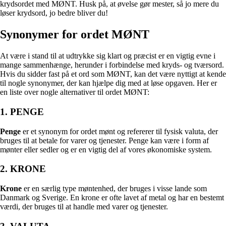
krydsordet med MØNT. Husk på, at øvelse gør mester, så jo mere du
løser krydsord, jo bedre bliver du!
Synonymer for ordet MØNT
At være i stand til at udtrykke sig klart og præcist er en vigtig evne i
mange sammenhænge, herunder i forbindelse med kryds- og tværsord.
Hvis du sidder fast på et ord som MØNT, kan det være nyttigt at kende
til nogle synonymer, der kan hjælpe dig med at løse opgaven. Her er
en liste over nogle alternativer til ordet MØNT:
1. PENGE
Penge
er et synonym for ordet mønt og refererer til fysisk valuta, der
bruges til at betale for varer og tjenester. Penge kan være i form af
mønter eller sedler og er en vigtig del af vores økonomiske system.
2. KRONE
Krone
er en særlig type møntenhed, der bruges i visse lande som
Danmark og Sverige. En krone er ofte lavet af metal og har en bestemt
værdi, der bruges til at handle med varer og tjenester.