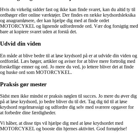
Hvis du virkelig sidder fast og ikke kan finde svaret, kan du altid ty til
ordbøger eller online værktøjer. Der findes en række krydsordsleksika
og anagramløsere, der kan hjælpe dig med at finde ordet
MOTORCYKEL og lignende udfordrende ord. Vær dog forsigtig med
bare at kopiere svaret uden at forstå det.
Udvid din viden
En måde at blive bedre til at løse krydsord på er at udvide din viden og
ordforråd. Læs bøger, artikler og aviser for at blive mere fortrolig med
forskellige emner og ord. Jo mere du ved, jo lettere bliver det at finde
og huske ord som MOTORCYKEL.
Praksis gør mester
Sidst men ikke mindst er praksis nøglen til succes. Jo mere du øver dig
på at løse krydsord, jo bedre bliver du til det. Tag dig tid til at løse
krydsord regelmæssigt og udfordre dig selv med sværere opgaver for
at forbedre dine færdigheder.
Vi håber, at disse tips vil hjælpe dig med at løse krydsordet med
MOTORCYKEL og booste din hjernes aktivitet. God fornøjelse!