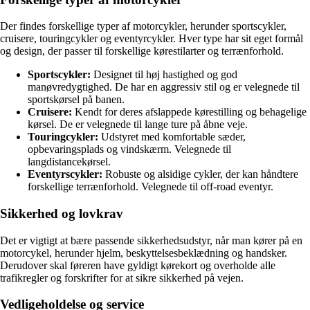
Der findes forskellige typer af motorcykler, herunder sportscykler,
cruisere, touringcykler og eventyrcykler. Hver type har sit eget formål
og design, der passer til forskellige kørestilarter og terrænforhold.
Sportscykler:
Designet til høj hastighed og god
manøvredygtighed. De har en aggressiv stil og er velegnede til
sportskørsel på banen.
Cruisere:
Kendt for deres afslappede kørestilling og behagelige
kørsel. De er velegnede til lange ture på åbne veje.
Touringcykler:
Udstyret med komfortable sæder,
opbevaringsplads og vindskærm. Velegnede til
langdistancekørsel.
Eventyrscykler:
Robuste og alsidige cykler, der kan håndtere
forskellige terrænforhold. Velegnede til off-road eventyr.
Sikkerhed og lovkrav
Det er vigtigt at bære passende sikkerhedsudstyr, når man kører på en
motorcykel, herunder hjelm, beskyttelsesbeklædning og handsker.
Derudover skal føreren have gyldigt kørekort og overholde alle
trafikregler og forskrifter for at sikre sikkerhed på vejen.
Vedligeholdelse og service