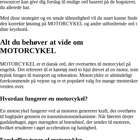
ressourcer kan give dig forslag til mulige ord baseret på de bogstaver,
du allerede har.
Med disse strategier og en smule tålmodighed vil du snart kunne finde
den korrekte løsning på MOTORCYKEL og andre udfordrende ord i
dine krydsord.
Alt du behøver at vide om
MOTORCYKEL
MOTORCYKEL er et dansk ord, der oversættes til motorcykel på
engelsk. Det refererer til et køretøj med to hjul drevet af en motor, som
typisk bruges til transport og rekreation. Motorcykler er almindeligt
forekommende på vejene og er et populært valg for mange mennesker
verden over.
Hvordan fungerer en motorcykel?
En motorcykel fungerer ved at motoren genererer kraft, der overføres
til baghjulet gennem en transmissionsmekanisme. Når føreren drejer
gashåndtaget, øges mængden af brændstof, der sendes til motoren,
hvilket resulterer i øget acceleration og hastighed.
Forskellige typer af motorcykler