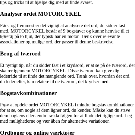
tips og tricks til at hjælpe dig med at finde svaret.
Analyser ordet MOTORCYKEL
Først og fremmest er det vigtigt at analysere det ord, du sidder fast
med. MOTORCYKEL består af 9 bogstaver og kunne henvise til et
køretøj på to hjul, der typisk har en motor. Tænk over relevante
associationer og mulige ord, der passer til denne beskrivelse.
Brug af tværord
Et nyttigt tip, når du sidder fast i et krydsord, er at se på de tværord, der
skærer igennem MOTORCYKEL. Disse tværord kan give dig
ledetråde til at finde det manglende ord. Tænk over, hvordan det ord,
du leder efter, kan relatere til de tværord, det krydser med.
Bogstavkombinationer
Prøv at opdele ordet MOTORCYKEL i mindre bogstavkombinationer
for at se, om nogle af dem ligner ord, du kender. Måske kan du stave
dem baglæns eller ændre rækkefølgen for at finde det rigtige ord. Leg
med mulighederne og vær åben for alternative variationer.
Ordbøger og online værktøjer