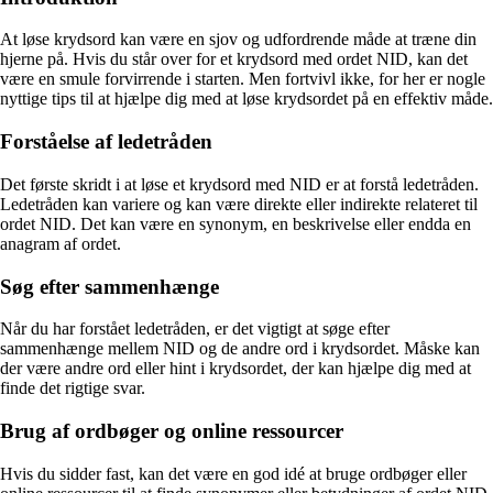
At løse krydsord kan være en sjov og udfordrende måde at træne din
hjerne på. Hvis du står over for et krydsord med ordet NID, kan det
være en smule forvirrende i starten. Men fortvivl ikke, for her er nogle
nyttige tips til at hjælpe dig med at løse krydsordet på en effektiv måde.
Forståelse af ledetråden
Det første skridt i at løse et krydsord med NID er at forstå ledetråden.
Ledetråden kan variere og kan være direkte eller indirekte relateret til
ordet NID. Det kan være en synonym, en beskrivelse eller endda en
anagram af ordet.
Søg efter sammenhænge
Når du har forstået ledetråden, er det vigtigt at søge efter
sammenhænge mellem NID og de andre ord i krydsordet. Måske kan
der være andre ord eller hint i krydsordet, der kan hjælpe dig med at
finde det rigtige svar.
Brug af ordbøger og online ressourcer
Hvis du sidder fast, kan det være en god idé at bruge ordbøger eller