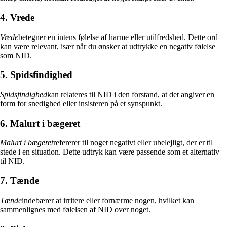
4. Vrede
Vrede
betegner en intens følelse af harme eller utilfredshed. Dette ord
kan være relevant, især når du ønsker at udtrykke en negativ følelse
som NID.
5. Spidsfindighed
Spidsfindighed
kan relateres til NID i den forstand, at det angiver en
form for snedighed eller insisteren på et synspunkt.
6. Malurt i bægeret
Malurt i bægeret
refererer til noget negativt eller ubelejligt, der er til
stede i en situation. Dette udtryk kan være passende som et alternativ
til NID.
7. Tænde
Tænde
indebærer at irritere eller fornærme nogen, hvilket kan
sammenlignes med følelsen af NID over noget.