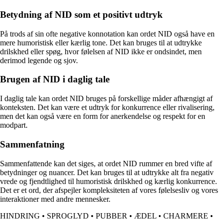
Betydning af NID som et positivt udtryk
På trods af sin ofte negative konnotation kan ordet NID også have en
mere humoristisk eller kærlig tone. Det kan bruges til at udtrykke
drilskhed eller spøg, hvor følelsen af NID ikke er ondsindet, men
derimod legende og sjov.
Brugen af NID i daglig tale
I daglig tale kan ordet NID bruges på forskellige måder afhængigt af
konteksten. Det kan være et udtryk for konkurrence eller rivalisering,
men det kan også være en form for anerkendelse og respekt for en
modpart.
Sammenfatning
Sammenfattende kan det siges, at ordet NID rummer en bred vifte af
betydninger og nuancer. Det kan bruges til at udtrykke alt fra negativ
vrede og fjendtlighed til humoristisk drilskhed og kærlig konkurrence.
Det er et ord, der afspejler kompleksiteten af vores følelsesliv og vores
interaktioner med andre mennesker.
HINDRING
•
SPROGLYD
•
PUBBER
•
ÆDEL
•
CHARMERE
•