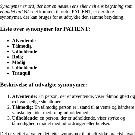
Synonymer er ord, der har en næsten ens eller helt ens betydning som
et andet ord.
Når det kommer til ordet PATIENT, er der flere
synonymer, der kan bruges for at udtrykke den samme betydning.
Liste over synonymer for PATIENT:
Afventende
Tålmodig
Udholdende
Rolig
Modig
Udholdende
Tranquil
Beskrivelse af udvalgte synonymer:
Afventende:
En person, der er afventende, viser tålmodighed og
ro i vanskelige situationer.
Tålmodig:
En tålmodig person er i stand til at vente og håndtere
vanskelige tider med ro og udholdenhed.
Udholdende:
en person, der er udholdende, viser styrke og
tålmodighed i mødet med udfordringer eller lidelser.
Det er vigtigt at vælge det rette synonymer til at udtrykke præcist, hvad