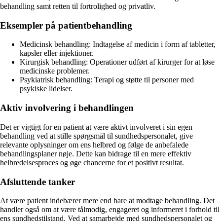
behandling samt retten til fortrolighed og privatliv.
Eksempler på patientbehandling
Medicinsk behandling: Indtagelse af medicin i form af tabletter,
kapsler eller injektioner.
Kirurgisk behandling: Operationer udført af kirurger for at løse
medicinske problemer.
Psykiatrisk behandling: Terapi og støtte til personer med
psykiske lidelser.
Aktiv involvering i behandlingen
Det er vigtigt for en patient at være aktivt involveret i sin egen
behandling ved at stille spørgsmål til sundhedspersonalet, give
relevante oplysninger om ens helbred og følge de anbefalede
behandlingsplaner nøje. Dette kan bidrage til en mere effektiv
helbredelsesproces og øge chancerne for et positivt resultat.
Afsluttende tanker
At være patient indebærer mere end bare at modtage behandling. Det
handler også om at være tålmodig, engageret og informeret i forhold til
ens sundhedstilstand. Ved at samarbejde med sundhedspersonalet og