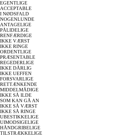
EGENTLIGE
ACCEPTABLE
I NØDSFALD
NOGENLUNDE
ANTAGELIGE
PÅLIDELIGE
RENFÆRDIGE
IKKE VÆRST
IKKE RINGE
ORDENTLIGE
PRÆSENTABLE
REGEDERLIGE
IKKE DÅRLIG
IKKE UEFFEN
FORSVARLIGE
RETTÆNKENDE
MIDDELMÅDIGE
IKKE SÅ ILDE
SOM KAN GÅ AN
IKKE SÅ VÆRST
IKKE SÅ RINGE
UBESTIKKELIGE
UIMODSIGELIGE
HÅNDGRIBELIGE
TILSTRÆKKELIGE