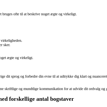
 bruges ofte til at beskrive noget ægte og virkeligt.
i virkeligheden.
er sker.
et ægte og virkeligt.
ge dit sprog og forbedre din evne til at udtrykke dig klart og nuanceret
dine skriftlige og mundtlige kommunikation for at udvide dit ordvalg og
ed forskellige antal bogstaver