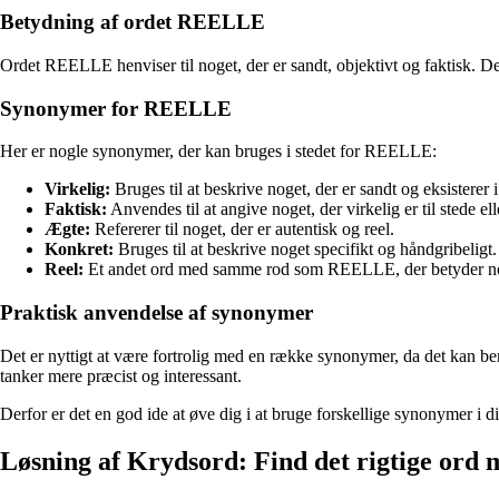
Betydning af ordet REELLE
Ordet REELLE henviser til noget, der er sandt, objektivt og faktisk. Det
Synonymer for REELLE
Her er nogle synonymer, der kan bruges i stedet for REELLE:
Virkelig:
Bruges til at beskrive noget, der er sandt og eksisterer 
Faktisk:
Anvendes til at angive noget, der virkelig er til stede ell
Ægte:
Refererer til noget, der er autentisk og reel.
Konkret:
Bruges til at beskrive noget specifikt og håndgribeligt.
Reel:
Et andet ord med samme rod som REELLE, der betyder nog
Praktisk anvendelse af synonymer
Det er nyttigt at være fortrolig med en række synonymer, da det kan beri
tanker mere præcist og interessant.
Derfor er det en god ide at øve dig i at bruge forskellige synonymer i 
Løsning af Krydsord: Find det rigtige ord m