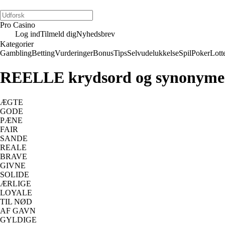
Pro Casino
Log ind
Tilmeld dig
Nyhedsbrev
Kategorier
Gambling
Betting
Vurderinger
Bonus
Tips
Selvudelukkelse
Spil
Poker
Lotte
REELLE krydsord og synonyme
ÆGTE
GODE
PÆNE
FAIR
SANDE
REALE
BRAVE
GIVNE
SOLIDE
ÆRLIGE
LOYALE
TIL NØD
AF GAVN
GYLDIGE