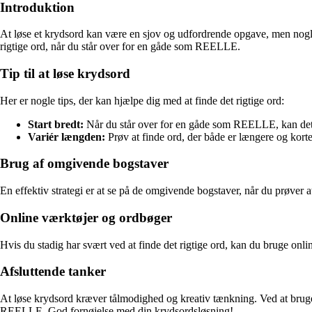
Introduktion
At løse et krydsord kan være en sjov og udfordrende opgave, men nogle
rigtige ord, når du står over for en gåde som REELLE.
Tip til at løse krydsord
Her er nogle tips, der kan hjælpe dig med at finde det rigtige ord:
Start bredt:
Når du står over for en gåde som REELLE, kan det vær
Variér længden:
Prøv at finde ord, der både er længere og kort
Brug af omgivende bogstaver
En effektiv strategi er at se på de omgivende bogstaver, når du prøver at
Online værktøjer og ordbøger
Hvis du stadig har svært ved at finde det rigtige ord, kan du bruge onl
Afsluttende tanker
At løse krydsord kræver tålmodighed og kreativ tænkning. Ved at bruge f
REELLE. God fornøjelse med din krydsordsløsning!