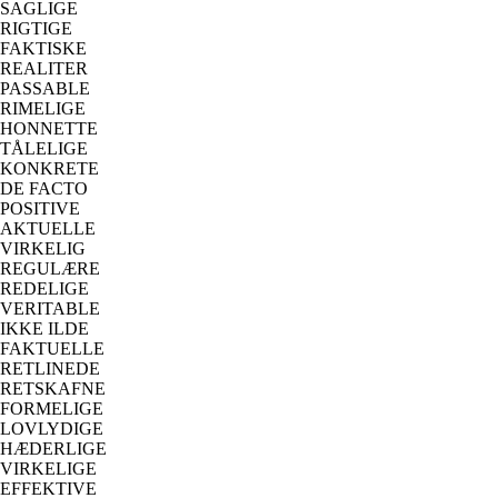
SAGLIGE
RIGTIGE
FAKTISKE
REALITER
PASSABLE
RIMELIGE
HONNETTE
TÅLELIGE
KONKRETE
DE FACTO
POSITIVE
AKTUELLE
VIRKELIG
REGULÆRE
REDELIGE
VERITABLE
IKKE ILDE
FAKTUELLE
RETLINEDE
RETSKAFNE
FORMELIGE
LOVLYDIGE
HÆDERLIGE
VIRKELIGE
EFFEKTIVE