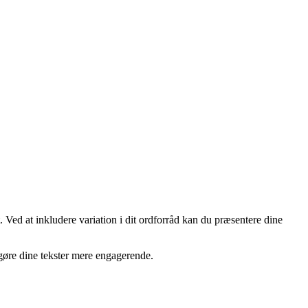
. Ved at inkludere variation i dit ordforråd kan du præsentere dine
 gøre dine tekster mere engagerende.