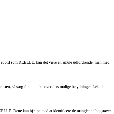
 til et ord som REELLE, kan det være en smule udfordrende, men med
ksten, så sørg for at tænke over dets mulige betydninger, f.eks. i
i REELLE. Dette kan hjælpe med at identificere de manglende bogstaver