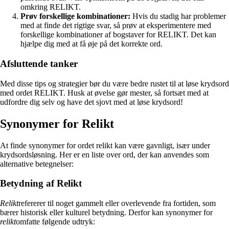
omkring RELIKT.
Prøv forskellige kombinationer:
Hvis du stadig har problemer
med at finde det rigtige svar, så prøv at eksperimentere med
forskellige kombinationer af bogstaver for RELIKT. Det kan
hjælpe dig med at få øje på det korrekte ord.
Afsluttende tanker
Med disse tips og strategier bør du være bedre rustet til at løse krydsord
med ordet RELIKT. Husk at øvelse gør mester, så fortsæt med at
udfordre dig selv og have det sjovt med at løse krydsord!
Synonymer for Relikt
At finde synonymer for ordet relikt kan være gavnligt, især under
krydsordsløsning. Her er en liste over ord, der kan anvendes som
alternative betegnelser:
Betydning af Relikt
Relikt
refererer til noget gammelt eller overlevende fra fortiden, som
bærer historisk eller kulturel betydning. Derfor kan synonymer for
relikt
omfatte følgende udtryk: