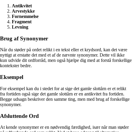
Antikvitet
Arvestykke
Fornemmelse
Fragment
Levning
Brug af Synonymer
Når du støder på ordet relikt i en tekst eller et krydsord, kan det være
nyttigt at erstatte det med et af de nævnte synonymer. Dette vil ikke
kun udvide dit ordforråd, men også hjælpe dig med at forstå forskellige
kontekster bedre.
Eksempel
For eksempel kan du i stedet for at sige det gamle slottårn er et relikt
fra fortiden også sige det gamle slottårn er en antikvitet fra fortiden.
Begge udsagn beskriver den samme ting, men med brug af forskellige
synonymer.
Afsluttende Ord
At kende synonymer er en nødvendig færdighed, især når man støder