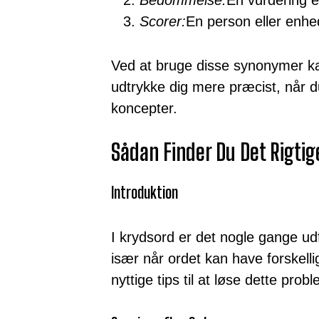
Bedommelse:
En vurdering e
Scorer:
En person eller enhed
Ved at bruge disse synonymer ka
udtrykke dig mere præcist, når du
koncepter.
Sådan Finder Du Det Rigtig
Introduktion
I krydsord er det nogle gange udf
især når ordet kan have forskelli
nyttige tips til at løse dette prob