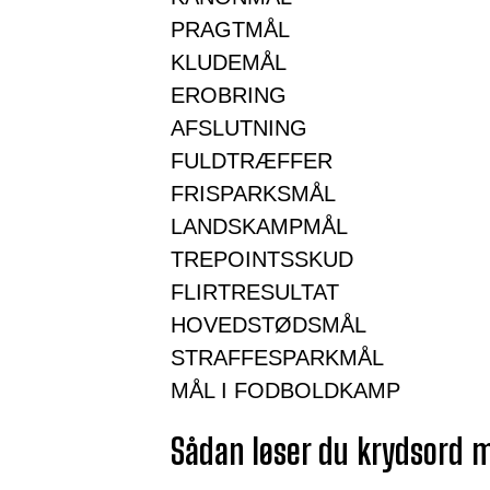
PRAGTMÅL
KLUDEMÅL
EROBRING
AFSLUTNING
FULDTRÆFFER
FRISPARKSMÅL
LANDSKAMPMÅL
TREPOINTSSKUD
FLIRTRESULTAT
HOVEDSTØDSMÅL
STRAFFESPARKMÅL
MÅL I FODBOLDKAMP
Sådan løser du krydsord 