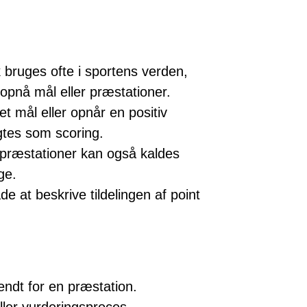
 bruges ofte i sportens verden,
at opnå mål eller præstationer.
t mål eller opnår en positiv
tes som scoring.
 præstationer kan også kaldes
ge.
 at beskrive tildelingen af point
endt for en præstation.