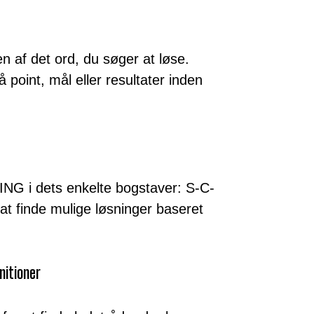
en af det ord, du søger at løse.
point, mål eller resultater inden
NG i dets enkelte bogstaver: S-C-
at finde mulige løsninger baseret
nitioner