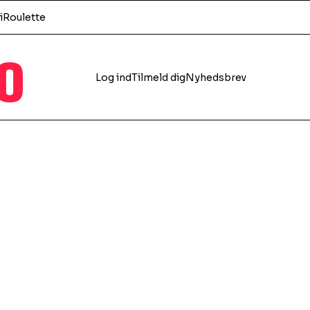
i
Roulette
o
Log ind
Tilmeld dig
Nyhedsbrev