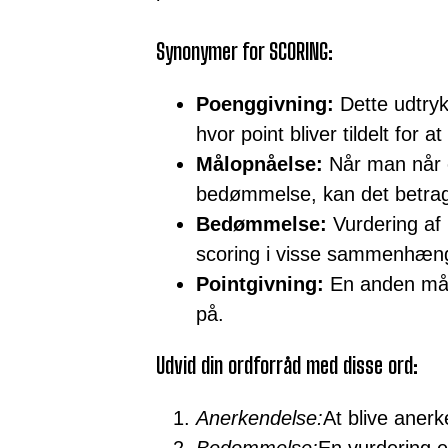
Synonymer for SCORING:
Poenggivning:
Dette udtryk
hvor point bliver tildelt for 
Målopnåelse:
Når man når e
bedømmelse, kan det betrag
Bedømmelse:
Vurdering af
scoring i visse sammenhæn
Pointgivning:
En anden måde
på.
Udvid din ordforråd med disse ord:
Anerkendelse:
At blive anerk