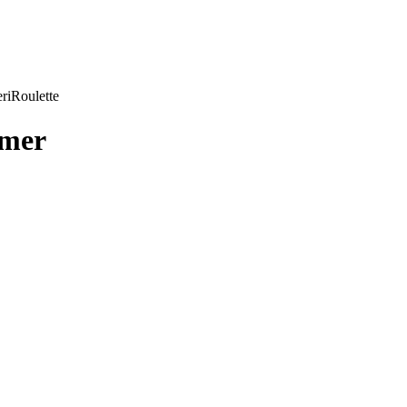
ri
Roulette
ymer