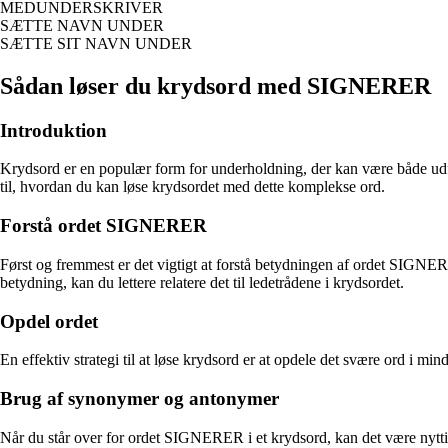
MEDUNDERSKRIVER
SÆTTE NAVN UNDER
SÆTTE SIT NAVN UNDER
Sådan løser du krydsord med SIGNERER
Introduktion
Krydsord er en populær form for underholdning, der kan være både udfo
til, hvordan du kan løse krydsordet med dette komplekse ord.
Forstå ordet SIGNERER
Først og fremmest er det vigtigt at forstå betydningen af ordet SIGNERER
betydning, kan du lettere relatere det til ledetrådene i krydsordet.
Opdel ordet
En effektiv strategi til at løse krydsord er at opdele det svære ord i 
Brug af synonymer og antonymer
Når du står over for ordet SIGNERER i et krydsord, kan det være nyttig