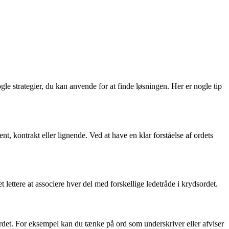
 strategier, du kan anvende for at finde løsningen. Her er nogle tip
t, kontrakt eller lignende. Ved at have en klar forståelse af ordets
ettere at associere hver del med forskellige ledetråde i krydsordet.
rdet. For eksempel kan du tænke på ord som underskriver eller afviser