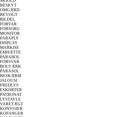
SKJOLD
BESKYT
OMGÆRD
BEVOGT
BILDEL
FORVAR
FORSORG
MONITOR
PARAPLY
DISPLAY
MARKISE
EMHÆTTE
PARABOL
FORSVAR
BOLVÆRK
PARASOL
BESKÆRM
JALOUSI
FREDLYS
ESKORTER
PATRONAT
LYSTAVLE
VARETÆGT
KONVOJER
KOFANGER