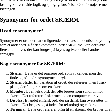
SKÆRM. Husk at have tålmodighed og vedholdenhed, da krydsord
løsning kræver både logik og sproglig forståelse. God fornøjelse med
løsningen!
Synonymer for ordet SKÆRM
Hvad er synonymer?
Synonymer er ord, der har en lignende eller næsten identisk betydning
som et andet ord. Når det kommer til ordet SKÆRM, kan der være
flere alternativer, der kan bruges på kryds og tværs eller i andre
sprogspil.
Nogle synonymer for SKÆRM:
Skærm:
Dette er det primære ord, som vi kender, men det
findes også andre synonyme udtryk.
Skærmplade:
En variation af ordet, der refererer til en fysisk
plade, der fungerer som en skærm.
Monitor:
Et engelsk ord, der ofte bruges som synonym for
skærm. Det refererer til skærmen på en computer eller tv.
Display:
Et andet engelsk ord, der på dansk kan oversættes til
skærm. Det bruges også inden for teknologi og elektronik.
Terminal:
Dette ord refererer også til en skærm, der bruges til at