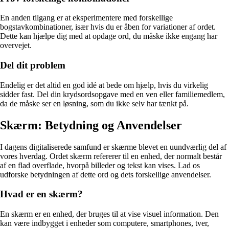
En anden tilgang er at eksperimentere med forskellige
bogstavkombinationer, især hvis du er åben for variationer af ordet.
Dette kan hjælpe dig med at opdage ord, du måske ikke engang har
overvejet.
Del dit problem
Endelig er det altid en god idé at bede om hjælp, hvis du virkelig
sidder fast. Del din krydsordsopgave med en ven eller familiemedlem,
da de måske ser en løsning, som du ikke selv har tænkt på.
Skærm: Betydning og Anvendelser
I dagens digitaliserede samfund er skærme blevet en uundværlig del af
vores hverdag. Ordet skærm refererer til en enhed, der normalt består
af en flad overflade, hvorpå billeder og tekst kan vises. Lad os
udforske betydningen af dette ord og dets forskellige anvendelser.
Hvad er en skærm?
En skærm er en enhed, der bruges til at vise visuel information. Den
kan være indbygget i enheder som computere, smartphones, tver,