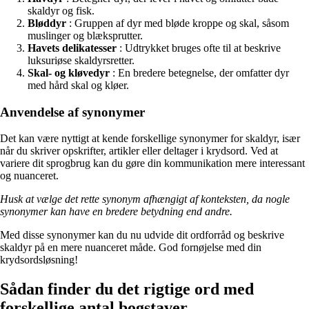
skaldyr og fisk.
Bløddyr
: Gruppen af dyr med bløde kroppe og skal, såsom
muslinger og blæksprutter.
Havets delikatesser
: Udtrykket bruges ofte til at beskrive
luksuriøse skaldyrsretter.
Skal- og kløvedyr
: En bredere betegnelse, der omfatter dyr
med hård skal og kløer.
Anvendelse af synonymer
Det kan være nyttigt at kende forskellige synonymer for skaldyr, især
når du skriver opskrifter, artikler eller deltager i krydsord. Ved at
variere dit sprogbrug kan du gøre din kommunikation mere interessant
og nuanceret.
Husk at vælge det rette synonym afhængigt af konteksten, da nogle
synonymer kan have en bredere betydning end andre.
Med disse synonymer kan du nu udvide dit ordforråd og beskrive
skaldyr på en mere nuanceret måde. God fornøjelse med din
krydsordsløsning!
Sådan finder du det rigtige ord med
forskellige antal bogstaver