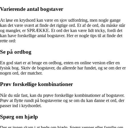
Varierende antal bogstaver
At løse en krydsord kan være en sjov udfordring, men nogle gange
kan det være svært at finde det rigtige ord. Et af de ord, du måske står
og mangler, er SPRÆKKE. Et ord der kan være lidt tricky, fordi det
kan have forskellige antal bogstaver. Her er nogle tips til at finde det
rette ord:
Se på ordbog
En god start er at bruge en ordbog, enten en online version eller en
fysisk bog. Skriv de bogstaver, du allerede har fundet, og se om der er
nogen ord, der matcher.
Prøv forskellige kombinationer
Når du står fast, kan du prøve forskellige kombinationer af bogstaver.
Prøv at flytte rundt på bogstaverne og se om du kan danne et ord, der
passer ind i krydsordet.
Spørg om hjælp
Der er ingen skam i at bede om hjælp. Spørg venner eller familie om