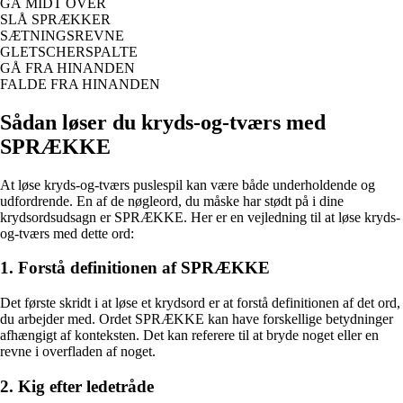
GÅ MIDT OVER
SLÅ SPRÆKKER
SÆTNINGSREVNE
GLETSCHERSPALTE
GÅ FRA HINANDEN
FALDE FRA HINANDEN
Sådan løser du kryds-og-tværs med
SPRÆKKE
At løse kryds-og-tværs puslespil kan være både underholdende og
udfordrende. En af de nøgleord, du måske har stødt på i dine
krydsordsudsagn er SPRÆKKE. Her er en vejledning til at løse kryds-
og-tværs med dette ord:
1. Forstå definitionen af SPRÆKKE
Det første skridt i at løse et krydsord er at forstå definitionen af det ord,
du arbejder med. Ordet SPRÆKKE kan have forskellige betydninger
afhængigt af konteksten. Det kan referere til at bryde noget eller en
revne i overfladen af noget.
2. Kig efter ledetråde