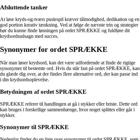
Afsluttende tanker
At løse kryds-og-tværs puslespil kræver tålmodighed, dedikation og en
god portion kreativ tænkning. Ved at følge de nævnte trin og strategier
bør du kunne finde løsningen på ordet SPRÆKKE og fuldføre dit
krydsordsudsagn med succes.
Synonymer for ordet SPRÆKKE
Når man løser krydsord, kan det være udfordrende at finde de rigtige
synonymer til bestemte ord. Hvis du står fast på ordet SPRÆKKE, kan
du glæde dig over, at der findes flere alternative ord, der kan passe ind
i din krydsordsoplevelse.
Betydningen af ordet SPRÆKKE
SPRÆKKE referer til handlingen at gå i stykker eller briste. Dette ord
kan bruges i forskellige sammenhænge, hvor noget splittes eller går i
stykker.
Synonymer til SPRÆKKE
Nedenfor finder du en liste over synonymer til ordet SPRÆKKE, som