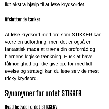
lidt ekstra hjælp til at løse krydsordet.
Afsluttende tanker
At løse krydsord med ord som STIKKER kan
være en udfordring, men det er også en
fantastisk måde at træne din ordforråd og
hjernens logiske tænkning. Husk at have
tålmodighed og ikke give op, for med lidt
øvelse og strategi kan du løse selv de mest
tricky krydsord.
Synonymer for ordet STIKKER
Hvad betyder ordet STIKKER?