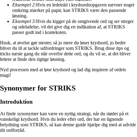
Eksempel 2:
Hvis en ledetråd i krydsordsopgaven nævner noget
omkring mærker på papir, kan STRIKS være den passende
løsning.
Eksempel 3:
Hvis du kigger på de omgivende ord og ser streger
og udeladelse, vil det give dig en indikation af, at STRIKS
passer godt ind i konteksten.
Husk, at øvelse gør mester, så jo mere du løser krydsord, jo bedre
bliver du til at tackle udfordringer som STRIKS. Brug disse tips og
tricks næste gang du står overfor dette ord, og du vil se, at det bliver
lettere at finde den rigtige løsning.
Nyd processen med at løse krydsord og lad dig inspirere af ordets
magi!
Synonymer for STRIKS
Introduktion
At finde synonymer kan være en nyttig strategi, når du støder på et
vanskeligt krydsord. Hvis du leder efter ord, der har en lignende
betydning som STRIKS, så kan denne guide hjælpe dig med at udvide
dit ordforråd.