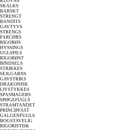
KLOVNS
SKALKS
BARSKT
STRENGT
BANDITS
GAVTYVS
STRENGS
FARCØRS
RIGORØS
HYSSINGS
UGLSPILS
RIGORØST
BINDSELS
STRIKKES
SEJLGARNS
GAVSTRIKS
DRAKONISK
LIVSTYKKES
SPASMAGERS
SPØGEFUGLS
STRAMTANDET
PRINCIPFAST
GALGENFUGLS
BOGSTAVELIG
RIGORISTISK