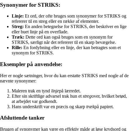
Synonymer for STRIKS:
Linje:
Et ord, der ofte bruges som synonymer for STRIKS og
refererer til en streg eller en række af elementer.
Streg:
En anden betegnelse for STRIKS, der beskriver en lige
eller buet linje på en overflade.
Træk:
Dette ord kan også bruges som en synonym for
STRIKS, særligt når det refererer til en skarp bevægelse.
Rille:
En fordybning eller en linje, der kan betragtes som et
synonym for STRIKS.
Eksempler på anvendelse:
Her er nogle sætninger, hvor du kan erstatte STRIKS med nogle af de
nævnte synonymer:
Maleren trak en tynd
linje
på lærredet.
Efter sin skriftlige advarsel trak hun et
streg
over, hvilket betød,
at arbejdet var godkendt.
Hans underskrift var en præcis og skarp
træk
på papiret.
Afsluttende tanker
Brugen af synonymer kan være en effektiv måde at løse krydsord og