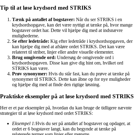
Tip til at løse krydsord med STRIKS
Tænk på antallet af bogstaver:
Når du ser STRIKS i en
krydsordsopgave, kan det være nyttigt at tænke på, hvor mange
bogstaver ordet har. Dette vil hjælpe dig med at indsnævre
mulighederne.
Se efter ledetråde:
Kig efter ledetråde i krydsordsopgaven, der
kan hjælpe dig med at afsløre ordet STRIKS. Det kan være
relateret til striber, linjer eller andre visuelle elementer.
Brug omgivende ord:
Undersøg de omgivende ord i
krydsordsopgaven. Disse kan give dig hint om, hvilket ord
STRIKS kan være.
Prøv synonymer:
Hvis du står fast, kan du prøve at tænke på
synonymer til STRIKS. Dette kan åbne op for nye muligheder
og hjælpe dig med at finde den rigtige løsning.
Praktiske eksempler på at løse krydsord med STRIKS
Her er et par eksempler på, hvordan du kan bruge de tidligere nævnte
strategier til at løse krydsord med ordet STRIKS:
Eksempel 1:
Hvis du ser på antallet af bogstaver og opdager, at
ordet er 6 bogstaver langt, kan du begynde at tænke på
relaterede termer som linjer eller mønstre.