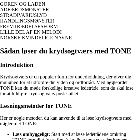
GØREN OG LADEN
ADFÆRDSMØNSTER
STRADIVARIUSLYD
HANDLINGSMØNSTER
FREMTRÆDELSESFORM
LILLE DEL AF EN MELODI
NORSKE KVINDELIGE NAVNE
Sådan løser du krydsogtværs med TONE
Introduktion
Krydsogtværs er en populær form for underholdning, der giver dig
mulighed for at udfordre din viden og ordforråd. Med nøgleordet
TONE kan du møde forskellige kreative ledetråde, som du skal løse
for at fuldføre krydsogtværs puslespillet.
Løsningsmetoder for TONE
Her er nogle metoder, du kan anvende til at løse krydsogtværs med
nøgleordet TONE:
Læs omhyggeligt:
Start med at læse ledetrådene omkring
TONE grundigt for at forstå, hvilken type svar der kræves.