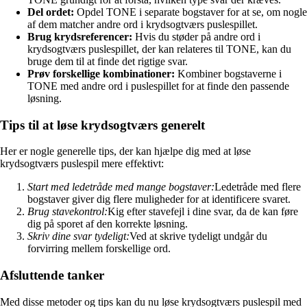
Del ordet:
Opdel TONE i separate bogstaver for at se, om nogle
af dem matcher andre ord i krydsogtværs puslespillet.
Brug krydsreferencer:
Hvis du støder på andre ord i
krydsogtværs puslespillet, der kan relateres til TONE, kan du
bruge dem til at finde det rigtige svar.
Prøv forskellige kombinationer:
Kombiner bogstaverne i
TONE med andre ord i puslespillet for at finde den passende
løsning.
Tips til at løse krydsogtværs generelt
Her er nogle generelle tips, der kan hjælpe dig med at løse
krydsogtværs puslespil mere effektivt:
Start med ledetråde med mange bogstaver:
Ledetråde med flere
bogstaver giver dig flere muligheder for at identificere svaret.
Brug stavekontrol:
Kig efter stavefejl i dine svar, da de kan føre
dig på sporet af den korrekte løsning.
Skriv dine svar tydeligt:
Ved at skrive tydeligt undgår du
forvirring mellem forskellige ord.
Afsluttende tanker
Med disse metoder og tips kan du nu løse krydsogtværs puslespil med