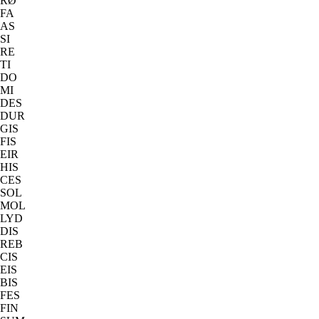
RØ
FA
AS
SI
RE
TI
DO
MI
DES
DUR
GIS
FIS
EIR
HIS
CES
SOL
MOL
LYD
DIS
REB
CIS
EIS
BIS
FES
FIN