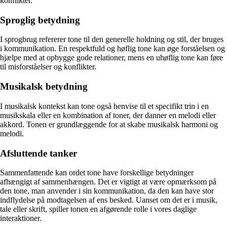
konflikter.
Sproglig betydning
I sprogbrug refererer tone til den generelle holdning og stil, der bruges
i kommunikation. En respektfuld og høflig tone kan øge forståelsen og
hjælpe med at opbygge gode relationer, mens en uhøflig tone kan føre
til misforståelser og konflikter.
Musikalsk betydning
I musikalsk kontekst kan tone også henvise til et specifikt trin i en
musikskala eller en kombination af toner, der danner en melodi eller
akkord. Tonen er grundlæggende for at skabe musikalsk harmoni og
melodi.
Afsluttende tanker
Sammenfattende kan ordet tone have forskellige betydninger
afhængigt af sammenhængen. Det er vigtigt at være opmærksom på
den tone, man anvender i sin kommunikation, da den kan have stor
indflydelse på modtagelsen af ens besked. Uanset om det er i musik,
tale eller skrift, spiller tonen en afgørende rolle i vores daglige
interaktioner.