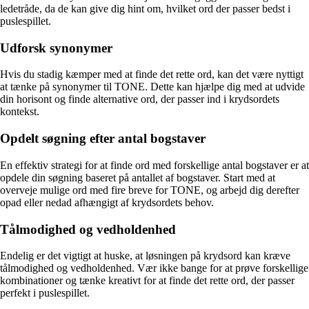
ledetråde, da de kan give dig hint om, hvilket ord der passer bedst i
puslespillet.
Udforsk synonymer
Hvis du stadig kæmper med at finde det rette ord, kan det være nyttigt
at tænke på synonymer til TONE. Dette kan hjælpe dig med at udvide
din horisont og finde alternative ord, der passer ind i krydsordets
kontekst.
Opdelt søgning efter antal bogstaver
En effektiv strategi for at finde ord med forskellige antal bogstaver er at
opdele din søgning baseret på antallet af bogstaver. Start med at
overveje mulige ord med fire breve for TONE, og arbejd dig derefter
opad eller nedad afhængigt af krydsordets behov.
Tålmodighed og vedholdenhed
Endelig er det vigtigt at huske, at løsningen på krydsord kan kræve
tålmodighed og vedholdenhed. Vær ikke bange for at prøve forskellige
kombinationer og tænke kreativt for at finde det rette ord, der passer
perfekt i puslespillet.