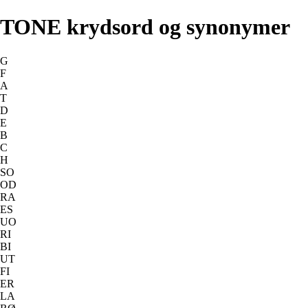
TONE krydsord og synonymer
G
F
A
T
D
E
B
C
H
SO
OD
RA
ES
UO
RI
BI
UT
FI
ER
LA