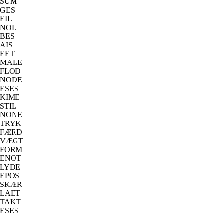
SUM
GES
EIL
NOL
BES
AIS
EET
MALE
FLOD
NODE
ESES
KIME
STIL
NONE
TRYK
FÆRD
VÆGT
FORM
ENOT
LYDE
EPOS
SKÆR
LAET
TAKT
ESES