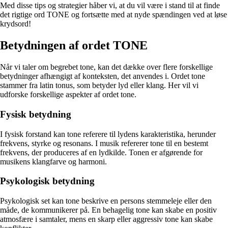
Med disse tips og strategier håber vi, at du vil være i stand til at finde
det rigtige ord TONE og fortsætte med at nyde spændingen ved at løse
krydsord!
Betydningen af ordet TONE
Når vi taler om begrebet tone, kan det dække over flere forskellige
betydninger afhængigt af konteksten, det anvendes i. Ordet tone
stammer fra latin tonus, som betyder lyd eller klang. Her vil vi
udforske forskellige aspekter af ordet tone.
Fysisk betydning
I fysisk forstand kan tone referere til lydens karakteristika, herunder
frekvens, styrke og resonans. I musik refererer tone til en bestemt
frekvens, der produceres af en lydkilde. Tonen er afgørende for
musikens klangfarve og harmoni.
Psykologisk betydning
Psykologisk set kan tone beskrive en persons stemmeleje eller den
måde, de kommunikerer på. En behagelig tone kan skabe en positiv
atmosfære i samtaler, mens en skarp eller aggressiv tone kan skabe