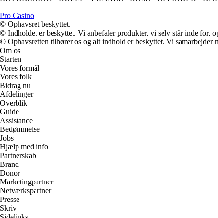
Pro Casino
© Ophavsret beskyttet.
© Indholdet er beskyttet. Vi anbefaler produkter, vi selv står inde for
© Ophavsretten tilhører os og alt indhold er beskyttet. Vi samarbejder 
Om os
Starten
Vores formål
Vores folk
Bidrag nu
Afdelinger
Overblik
Guide
Assistance
Bedømmelse
Jobs
Hjælp med info
Partnerskab
Brand
Donor
Marketingpartner
Netværkspartner
Presse
Skriv
Sidelinks