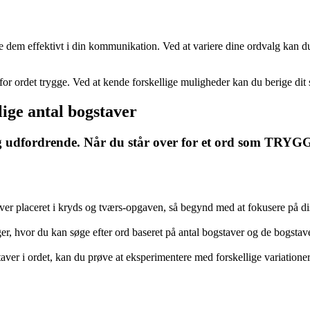
e dem effektivt i din kommunikation. Ved at variere dine ordvalg kan du 
 for ordet trygge. Ved at kende forskellige muligheder kan du berige di
lige antal bogstaver
 udfordrende. Når du står over for et ord som TRYGGE,
er placeret i kryds og tværs-opgaven, så begynd med at fokusere på dis
er, hvor du kan søge efter ord baseret på antal bogstaver og de bogstave
taver i ordet, kan du prøve at eksperimentere med forskellige variationer.