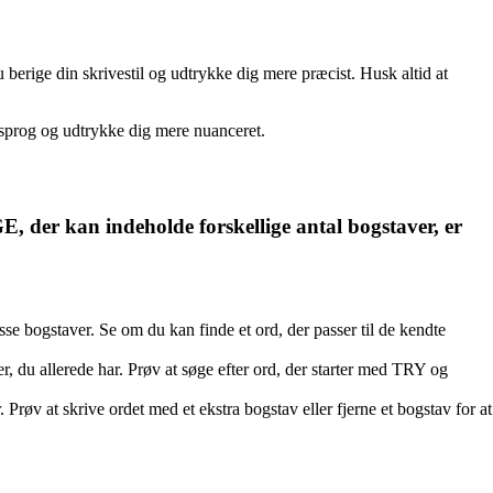
berige din skrivestil og udtrykke dig mere præcist. Husk altid at
t sprog og udtrykke dig mere nuanceret.
 der kan indeholde forskellige antal bogstaver, er
se bogstaver. Se om du kan finde et ord, der passer til de kendte
r, du allerede har. Prøv at søge efter ord, der starter med TRY og
 Prøv at skrive ordet med et ekstra bogstav eller fjerne et bogstav for at