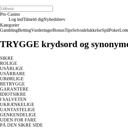
Pro Casino
Log ind
Tilmeld dig
Nyhedsbrev
Kategorier
Gambling
Betting
Vurderinger
Bonus
Tips
Selvudelukkelse
Spil
Poker
Lotte
TRYGGE krydsord og synonym
SIKRE
ROLIGE
USÅRLIGE
USÅRBARE
URØRLIGE
BETRYGGE
GARANTERE
IDIOTSIKRE
I SALVETEN
UKRÆNKELIGE
UANTASTELIGE
GENKENDELIGE
UDEN FOR FARE
PÅ DEN SIKRE SIDE