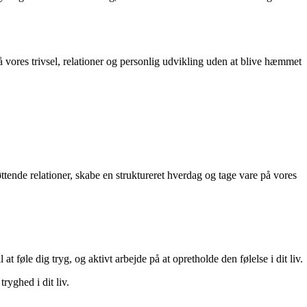
å vores trivsel, relationer og personlig udvikling uden at blive hæmmet
ttende relationer, skabe en struktureret hverdag og tage vare på vores
 at føle dig tryg, og aktivt arbejde på at opretholde den følelse i dit liv.
ryghed i dit liv.