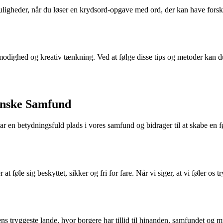
e muligheder, når du løser en krydsord-opgave med ord, der kan have for
odighed og kreativ tænkning. Ved at følge disse tips og metoder kan du ø
anske Samfund
 har en betydningsfuld plads i vores samfund og bidrager til at skabe en
t føle sig beskyttet, sikker og fri for fare. Når vi siger, at vi føler os t
ens tryggeste lande, hvor borgere har tillid til hinanden, samfundet o