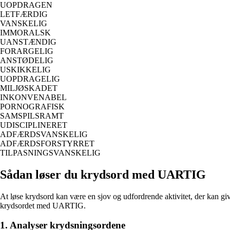
UOPDRAGEN
LETFÆRDIG
VANSKELIG
IMMORALSK
UANSTÆNDIG
FORARGELIG
ANSTØDELIG
USKIKKELIG
UOPDRAGELIG
MILJØSKADET
INKONVENABEL
PORNOGRAFISK
SAMSPILSRAMT
UDISCIPLINERET
ADFÆRDSVANSKELIG
ADFÆRDSFORSTYRRET
TILPASNINGSVANSKELIG
Sådan løser du krydsord med UARTIG
At løse krydsord kan være en sjov og udfordrende aktivitet, der kan gi
krydsordet med UARTIG.
1. Analyser krydsningsordene