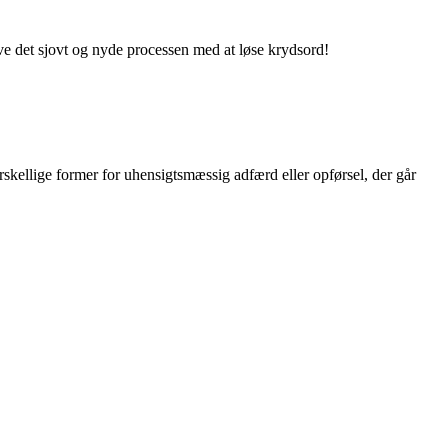
ve det sjovt og nyde processen med at løse krydsord!
rskellige former for uhensigtsmæssig adfærd eller opførsel, der går