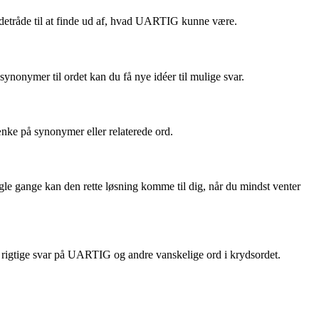
edetråde til at finde ud af, hvad UARTIG kunne være.
onymer til ordet kan du få nye idéer til mulige svar.
ænke på synonymer eller relaterede ord.
gle gange kan den rette løsning komme til dig, når du mindst venter
t rigtige svar på UARTIG og andre vanskelige ord i krydsordet.