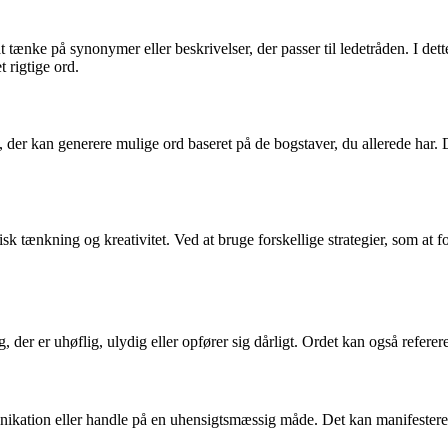
 at tænke på synonymer eller beskrivelser, der passer til ledetråden. I
 rigtige ord.
e, der kan generere mulige ord baseret på de bogstaver, du allerede har.
 tænkning og kreativitet. Ved at bruge forskellige strategier, som at 
, der er uhøflig, ulydig eller opfører sig dårligt. Ordet kan også referere 
unikation eller handle på en uhensigtsmæssig måde. Det kan manifestere