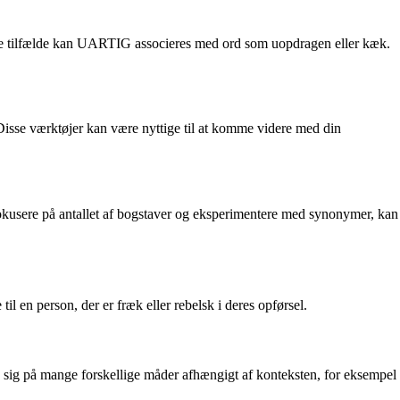
 dette tilfælde kan UARTIG associeres med ord som uopdragen eller kæk.
 Disse værktøjer kan være nyttige til at komme videre med din
fokusere på antallet af bogstaver og eksperimentere med synonymer, kan
til en person, der er fræk eller rebelsk i deres opførsel.
 sig på mange forskellige måder afhængigt af konteksten, for eksempel