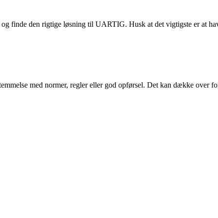
g finde den rigtige løsning til UARTIG. Husk at det vigtigste er at ha
nsstemmelse med normer, regler eller god opførsel. Det kan dække over fo