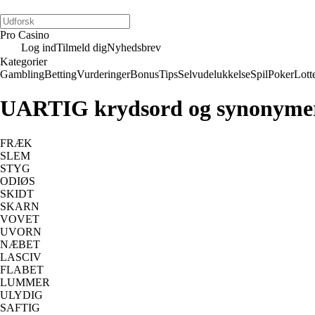
Pro Casino
Log ind
Tilmeld dig
Nyhedsbrev
Kategorier
Gambling
Betting
Vurderinger
Bonus
Tips
Selvudelukkelse
Spil
Poker
Lotte
UARTIG krydsord og synonyme
FRÆK
SLEM
STYG
ODIØS
SKIDT
SKARN
VOVET
UVORN
NÆBET
LASCIV
FLABET
LUMMER
ULYDIG
SAFTIG