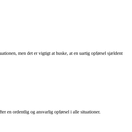
ationen, men det er vigtigt at huske, at en uartig opførsel sjældent
er en ordentlig og ansvarlig opførsel i alle situationer.