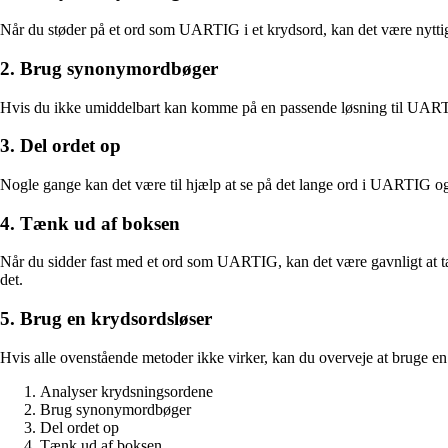
Når du støder på et ord som UARTIG i et krydsord, kan det være nyttig
2. Brug synonymordbøger
Hvis du ikke umiddelbart kan komme på en passende løsning til UARTIG
3. Del ordet op
Nogle gange kan det være til hjælp at se på det lange ord i UARTIG og 
4. Tænk ud af boksen
Når du sidder fast med et ord som UARTIG, kan det være gavnligt at tæn
det.
5. Brug en krydsordsløser
Hvis alle ovenstående metoder ikke virker, kan du overveje at bruge en
Analyser krydsningsordene
Brug synonymordbøger
Del ordet op
Tænk ud af boksen