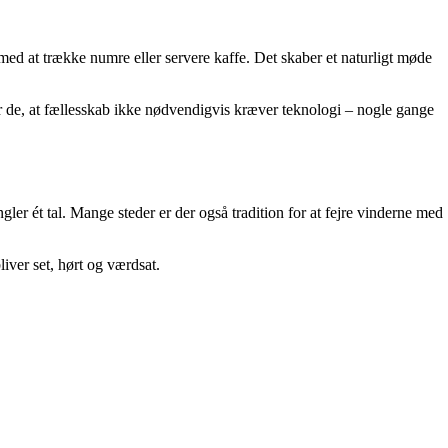
med at trække numre eller servere kaffe. Det skaber et naturligt møde
rer de, at fællesskab ikke nødvendigvis kræver teknologi – nogle gange
ler ét tal. Mange steder er der også tradition for at fejre vinderne med
iver set, hørt og værdsat.