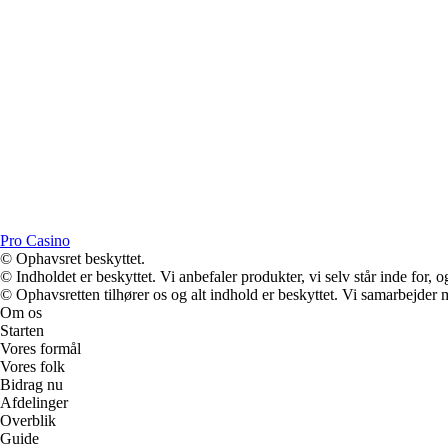
Pro Casino
© Ophavsret beskyttet.
© Indholdet er beskyttet. Vi anbefaler produkter, vi selv står inde for
© Ophavsretten tilhører os og alt indhold er beskyttet. Vi samarbejder 
Om os
Starten
Vores formål
Vores folk
Bidrag nu
Afdelinger
Overblik
Guide