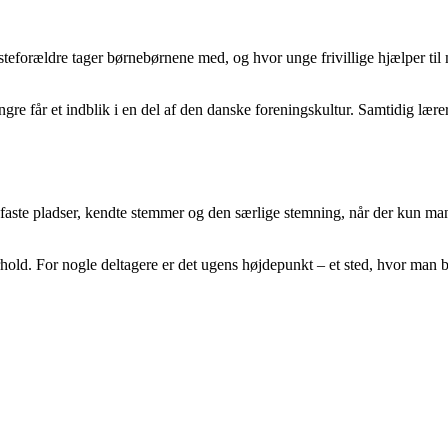
steforældre tager børnebørnene med, og hvor unge frivillige hjælper til 
ngre får et indblik i en del af den danske foreningskultur. Samtidig læ
 faste pladser, kendte stemmer og den særlige stemning, når der kun mang
old. For nogle deltagere er det ugens højdepunkt – et sted, hvor man bl