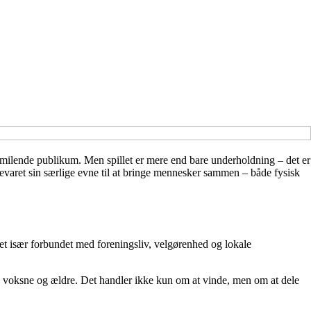
smilende publikum. Men spillet er mere end bare underholdning – det er
bevaret sin særlige evne til at bringe mennesker sammen – både fysisk
det især forbundet med foreningsliv, velgørenhed og lokale
rn, voksne og ældre. Det handler ikke kun om at vinde, men om at dele