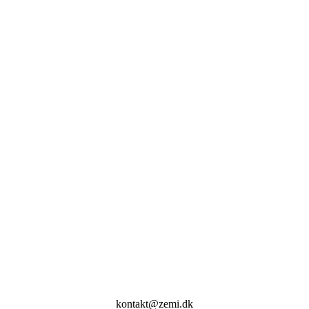
kontakt@zemi.dk