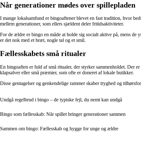
Når generationer mødes over spillepladen
I mange lokalsamfund er bingoaftener blevet en fast tradition, hvor bed
mellem generationer, som ellers sjældent deler fritidsaktiviteter.
For de ældre er bingo en måde at holde sig socialt aktive på, mens de y
er det nok med et bræt, nogle tal og et smil.
Fællesskabets små ritualer
En bingoaften er fuld af små ritualer, der styrker sammenholdet. Der er
klapsalver eller små præmier, som ofte er doneret af lokale butikker.
Disse gentagelser og genkendelige rammer skaber tryghed og tilhørsforh
Undgå regelbrud i bingo – de typiske fejl, du nemt kan undgå
Bingo som fællesskab: Når spillet bringer generationer sammen
Sammen om bingo: Fællesskab og hygge for unge og ældre