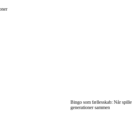
oner
Bingo som fællesskab: Når spille
generationer sammen