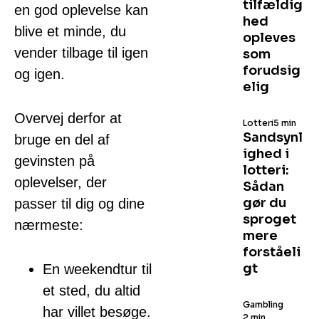
tilfældig
en god oplevelse kan
hed
blive et minde, du
opleves
vender tilbage til igen
som
forudsig
og igen.
elig
Overvej derfor at
Lotteri
5 min
Sandsynl
bruge en del af
ighed i
gevinsten på
lotteri:
oplevelser, der
Sådan
gør du
passer til dig og dine
sproget
nærmeste:
mere
forståeli
gt
En weekendtur til
et sted, du altid
Gambling
har villet besøge.
2 min