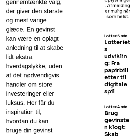
oplysninger
gennemtænkte valg,
. Afmelding
der giver den største
er mulig når
som helst.
og mest varige
glæde. En gevinst
Lotteri
6 min
kan være en oplagt
Lotteriet
anledning til at skabe
s
udviklin
lidt ekstra
g: Fra
hverdagslykke, uden
papirbill
at det nødvendigvis
etter til
handler om store
digitale
spil
investeringer eller
luksus. Her får du
Lotteri
4 min
inspiration til,
Brug
gevinste
hvordan du kan
n klogt:
bruge din gevinst
Skab