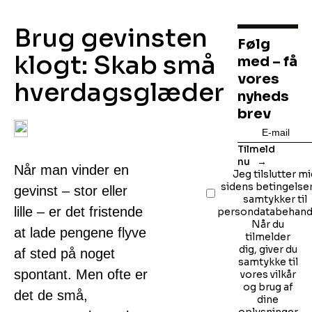
Brug gevinsten
Følg
klogt: Skab små
med – få
vores
hverdagsglæder
nyheds
brev
Tilmeld
nu
Når man vinder en
Jeg tilslutter m
sidens betingelse
gevinst – stor eller
samtykker til
lille – er det fristende
persondatabehandl
Når du
at lade pengene flyve
tilmelder
dig, giver du
af sted på noget
samtykke til
spontant. Men ofte er
vores vilkår
og brug af
det de små,
dine