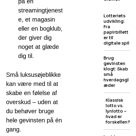
på en
streamingtjenest
Lotteriets
e, et magasin
udvikling:
Fra
eller en bogklub,
papirbillett
der giver dig
er til
digitale spil
noget at glæde
dig til.
Brug
gevinsten
klogt: Skab
Små luksusøjeblikke
små
hverdagsgl
kan være med til at
æder
skabe en følelse af
Klassisk
overskud – uden at
lotto vs.
du behøver bruge
lynlotto –
hvad er
hele gevinsten på én
forskellen?
gang.