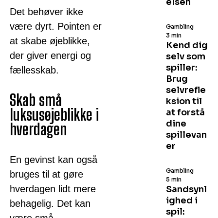
elsen
Det behøver ikke
være dyrt. Pointen er
Gambling
3 min
at skabe øjeblikke,
Kend dig
der giver energi og
selv som
spiller:
fællesskab.
Brug
selvrefle
Skab små
ksion til
luksusøjeblikke i
at forstå
dine
hverdagen
spillevan
er
En gevinst kan også
Gambling
bruges til at gøre
5 min
hverdagen lidt mere
Sandsynl
ighed i
behagelig. Det kan
spil: