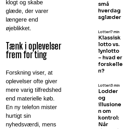
klogt og skabe
små
hverdag
glæde, der varer
sglæder
længere end
øjeblikket.
Lotteri
7 min
Klassisk
Tænk i oplevelser
lotto vs.
lynlotto
frem for ting
– hvad er
forskelle
n?
Forskning viser, at
oplevelser ofte giver
Lotteri
3 min
mere varig tilfredshed
Lodder
og
end materielle køb.
illusione
En ny telefon mister
n om
hurtigt sin
kontrol:
nyhedsværdi, mens
Når