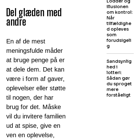
Lodder og
illusionen
Del glæden med
om kontrol:
Når
andre
tilfældighe
d opleves
som
forudsigeli
En af de mest
g
meningsfulde måder
at bruge penge på er
Sandsynlig
hed i
at dele dem. Det kan
lotteri:
være i form af gaver,
Sådan gør
du sproget
oplevelser eller støtte
mere
forståeligt
til nogen, der har
brug for det. Måske
vil du invitere familien
ud at spise, give en
ven en oplevelse,