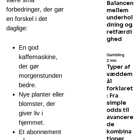
være små
Balancen
forbedringer, der gør
mellem
underhol
en forskel i det
dning og
daglige:
retfærdi
ghed
En god
Gambling
kaffemaskine,
2 min
der gør
Typer af
væddem
morgenstunden
ål
bedre.
forklaret
Nye planter eller
: Fra
simple
blomster, der
odds til
giver liv i
avancere
hjemmet.
de
kombina
Et abonnement
tioner