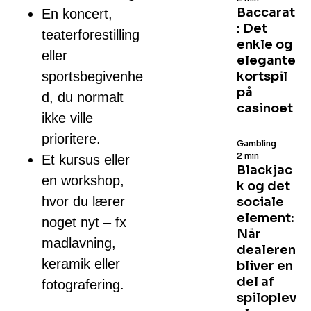
Baccarat
En koncert,
: Det
teaterforestilling
enkle og
eller
elegante
sportsbegivenhe
kortspil
på
d, du normalt
casinoet
ikke ville
prioritere.
Gambling
2 min
Et kursus eller
Blackjac
en workshop,
k og det
hvor du lærer
sociale
element:
noget nyt – fx
Når
madlavning,
dealeren
keramik eller
bliver en
del af
fotografering.
spiloplev