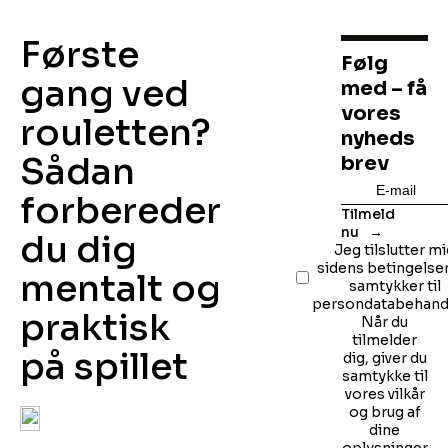
Første
Følg
gang ved
med – få
vores
rouletten?
nyheds
Sådan
brev
forbereder
Tilmeld
nu
du dig
Jeg tilslutter m
sidens betingelse
mentalt og
samtykker til
persondatabehandl
praktisk
Når du
tilmelder
på spillet
dig, giver du
samtykke til
vores vilkår
og brug af
dine