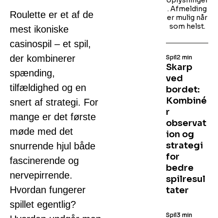
oplysninger
. Afmelding
Roulette er et af de
er mulig når
som helst.
mest ikoniske
casinospil – et spil,
der kombinerer
Spil
2 min
Skarp
spænding,
ved
tilfældighed og en
bordet:
Kombiné
snert af strategi. For
r
mange er det første
observat
møde med det
ion og
strategi
snurrende hjul både
for
fascinerende og
bedre
nervepirrende.
spilresul
Hvordan fungerer
tater
spillet egentlig?
Spil
3 min