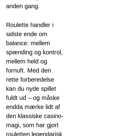
anden gang.
Roulette handler i
sidste ende om
balance: mellem
spænding og kontrol,
mellem held og
fornuft. Med den
rette forberedelse
kan du nyde spillet
fuldt ud – og måske
endda mærke lidt af
den klassiske casino-
magi, som har gjort
rouletten legendarisk