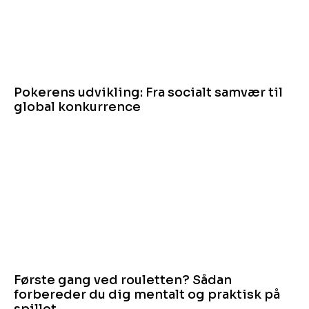
Pokerens udvikling: Fra socialt samvær til
global konkurrence
Første gang ved rouletten? Sådan
forbereder du dig mentalt og praktisk på
spillet