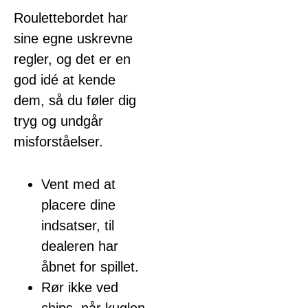
Roulettebordet har
sine egne uskrevne
regler, og det er en
god idé at kende
dem, så du føler dig
tryg og undgår
misforståelser.
Vent med at
placere dine
indsatser, til
dealeren har
åbnet for spillet.
Rør ikke ved