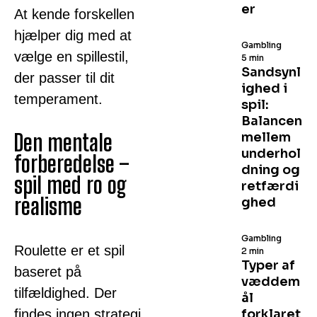
er
At kende forskellen
hjælper dig med at
Gambling
vælge en spillestil,
5 min
Sandsynl
der passer til dit
ighed i
temperament.
spil:
Balancen
Den mentale
mellem
underhol
forberedelse –
dning og
spil med ro og
retfærdi
realisme
ghed
Gambling
Roulette er et spil
2 min
Typer af
baseret på
væddem
tilfældighed. Der
ål
findes ingen strategi,
forklaret