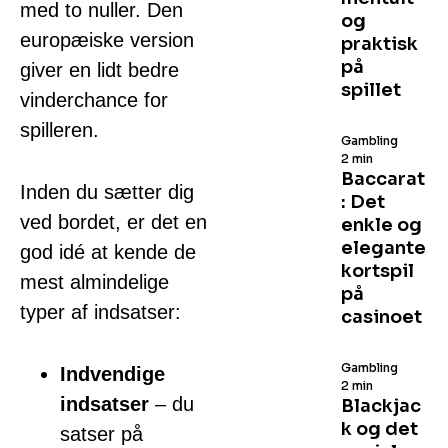
med to nuller. Den
og
europæiske version
praktisk
på
giver en lidt bedre
spillet
vinderchance for
spilleren.
Gambling
2 min
Baccarat
Inden du sætter dig
: Det
ved bordet, er det en
enkle og
elegante
god idé at kende de
kortspil
mest almindelige
på
typer af indsatser:
casinoet
Gambling
Indvendige
2 min
indsatser
– du
Blackjac
k og det
satser på