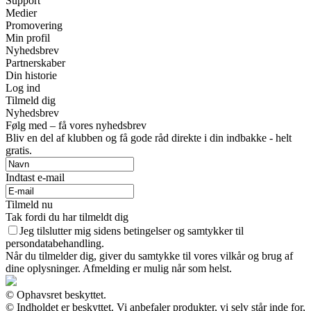
Support
Medier
Promovering
Min profil
Nyhedsbrev
Partnerskaber
Din historie
Log ind
Tilmeld dig
Nyhedsbrev
Følg med – få vores nyhedsbrev
Bliv en del af klubben og få gode råd direkte i din indbakke - helt
gratis.
Indtast e-mail
Tilmeld nu
Tak fordi du har tilmeldt dig
Jeg tilslutter mig sidens betingelser og samtykker til
persondatabehandling.
Når du tilmelder dig, giver du samtykke til vores vilkår og brug af
dine oplysninger. Afmelding er mulig når som helst.
© Ophavsret beskyttet.
© Indholdet er beskyttet. Vi anbefaler produkter, vi selv står inde for,