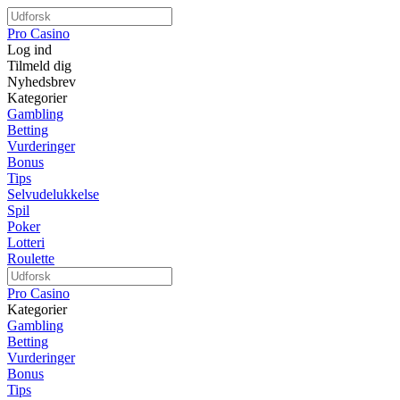
Pro Casino
Log ind
Tilmeld dig
Nyhedsbrev
Kategorier
Gambling
Betting
Vurderinger
Bonus
Tips
Selvudelukkelse
Spil
Poker
Lotteri
Roulette
Pro Casino
Kategorier
Gambling
Betting
Vurderinger
Bonus
Tips