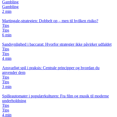
Gambling
Gambling
2 min
Martingale-strategien: Dobbelt op – men til hvilken risiko?
Tips
Tips
6 min
Sandsynlighed i baccarat: Hvorfor strategier ikke påvirker udfaldet
Tips
Tips
4 min
Ansvarligt spil i praksis: Centrale principper og hvordan du
anvender dem
Tips
Tips
3 min
Spilleautomater i populærkulturen: Fra film og musik til moderne
underholdning
Tips
Tips
4 min