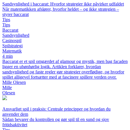
Sandsynlighed i baccarat: Hvorfor strategier ikke påvirker udfaldet
Når matematikken afslører, hvorfor heldet – og ikke strategien –
styrer baccarat
Tips
Tips
Baccarat
Sandsynlighed
Casinospil
Spilstrategi
Matematik
4 min
Baccarat er et spil omgærdet af glamour og mystik, men bag facaden
ligger en ubønhørlig logik. Artiklen forklarer, hvordan
sandsynlighed og faste regler gør strategier overflødige, og hvorfor
spillet alligevel fortsætter med at fascinere spillere verden over.
Mille Olesen
Mille
Olesen
Ansvarligt spil i praksis: Centrale principper og hvordan du
anvender dem
Sådan bevarer du kontrollen og gør spil til en sund og sjov
fritidsaktivitet
Tips