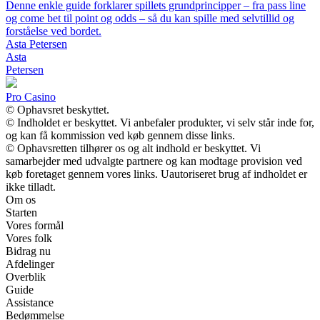
Denne enkle guide forklarer spillets grundprincipper – fra pass line
og come bet til point og odds – så du kan spille med selvtillid og
forståelse ved bordet.
Asta Petersen
Asta
Petersen
Pro Casino
© Ophavsret beskyttet.
© Indholdet er beskyttet. Vi anbefaler produkter, vi selv står inde for,
og kan få kommission ved køb gennem disse links.
© Ophavsretten tilhører os og alt indhold er beskyttet. Vi
samarbejder med udvalgte partnere og kan modtage provision ved
køb foretaget gennem vores links. Uautoriseret brug af indholdet er
ikke tilladt.
Om os
Starten
Vores formål
Vores folk
Bidrag nu
Afdelinger
Overblik
Guide
Assistance
Bedømmelse