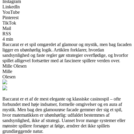
Instagram
LinkedIn
YouTube
Pinterest
TikTok
Mail
RSS
4 min
Baccarat er et spil omgærdet af glamour og mystik, men bag facaden
ligger en ubønhørlig logik. Artiklen forklarer, hvordan
sandsynlighed og faste regler gør strategier overflødige, og hvorfor
spillet alligevel fortsætter med at fascinere spillere verden over.
Mille Olesen
Mille
Olesen
Baccarat er et af de mest elegante og klassiske casinospil – ofte
forbundet med høje indsatser, formelle omgivelser og en aura af
mystik. Men bag den glamourøse facade gemmer der sig et spil,
hvor matematikken er ubønhørlig: udfaldet bestemmes af
sandsynlighed, ikke af strategi. Uanset hvor mange systemer eller
mønstre spillere forsøger at følge, ændrer det ikke spillets
grundlæggende natur.