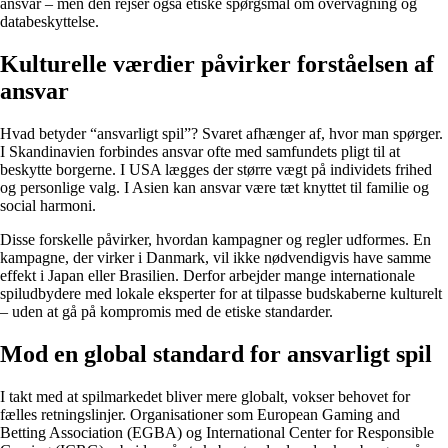
ansvar – men den rejser også etiske spørgsmål om overvågning og
databeskyttelse.
Kulturelle værdier påvirker forståelsen af
ansvar
Hvad betyder “ansvarligt spil”? Svaret afhænger af, hvor man spørger.
I Skandinavien forbindes ansvar ofte med samfundets pligt til at
beskytte borgerne. I USA lægges der større vægt på individets frihed
og personlige valg. I Asien kan ansvar være tæt knyttet til familie og
social harmoni.
Disse forskelle påvirker, hvordan kampagner og regler udformes. En
kampagne, der virker i Danmark, vil ikke nødvendigvis have samme
effekt i Japan eller Brasilien. Derfor arbejder mange internationale
spiludbydere med lokale eksperter for at tilpasse budskaberne kulturelt
– uden at gå på kompromis med de etiske standarder.
Mod en global standard for ansvarligt spil
I takt med at spilmarkedet bliver mere globalt, vokser behovet for
fælles retningslinjer. Organisationer som European Gaming and
Betting Association (EGBA) og International Center for Responsible