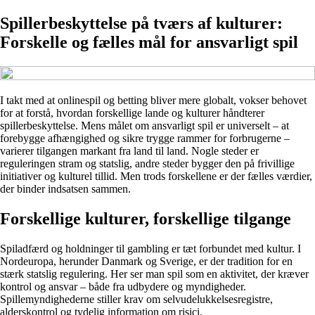
Spillerbeskyttelse på tværs af kulturer:
Forskelle og fælles mål for ansvarligt spil
I takt med at onlinespil og betting bliver mere globalt, vokser behovet
for at forstå, hvordan forskellige lande og kulturer håndterer
spillerbeskyttelse. Mens målet om ansvarligt spil er universelt – at
forebygge afhængighed og sikre trygge rammer for forbrugerne –
varierer tilgangen markant fra land til land. Nogle steder er
reguleringen stram og statslig, andre steder bygger den på frivillige
initiativer og kulturel tillid. Men trods forskellene er der fælles værdier,
der binder indsatsen sammen.
Forskellige kulturer, forskellige tilgange
Spiladfærd og holdninger til gambling er tæt forbundet med kultur. I
Nordeuropa, herunder Danmark og Sverige, er der tradition for en
stærk statslig regulering. Her ser man spil som en aktivitet, der kræver
kontrol og ansvar – både fra udbydere og myndigheder.
Spillemyndighederne stiller krav om selvudelukkelsesregistre,
alderskontrol og tydelig information om risici.