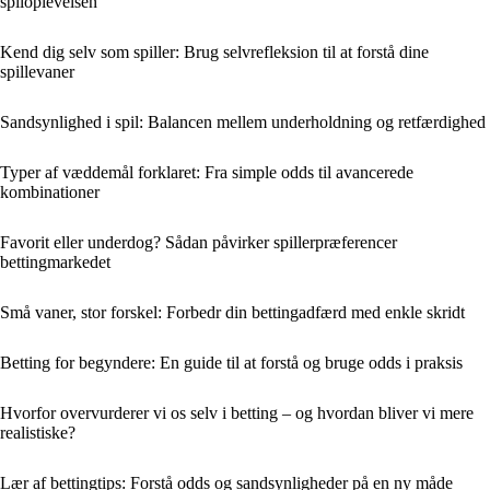
spiloplevelsen
Kend dig selv som spiller: Brug selvrefleksion til at forstå dine
spillevaner
Sandsynlighed i spil: Balancen mellem underholdning og retfærdighed
Typer af væddemål forklaret: Fra simple odds til avancerede
kombinationer
Favorit eller underdog? Sådan påvirker spillerpræferencer
bettingmarkedet
Små vaner, stor forskel: Forbedr din bettingadfærd med enkle skridt
Betting for begyndere: En guide til at forstå og bruge odds i praksis
Hvorfor overvurderer vi os selv i betting – og hvordan bliver vi mere
realistiske?
Lær af bettingtips: Forstå odds og sandsynligheder på en ny måde