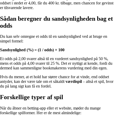
oddset i stedet er 4,00, får du 400 kr. tilbage, men chancen for gevinst
er tilsvarende lavere.
Sådan beregner du sandsynligheden bag et
odds
Du kan selv omregne et odds til en sandsynlighed ved at bruge en
simpel formel:
Sandsynlighed (%) = (1 / odds) × 100
Et odds på 2,00 svarer altså til en vurderet sandsynlighed på 50 %,
mens et odds på 4,00 svarer til 25 %. Det er nyttigt at kende, fordi du
dermed kan sammenligne bookmakerens vurdering med din egen.
Hvis du mener, at et hold har større chance for at vinde, end oddset
antyder, kan der være tale om et såkaldt
værdispil
– altså et spil, hvor
du på lang sigt kan få en fordel.
Forskellige typer af spil
Når du åbner en betting-app eller et website, møder du mange
forskellige spilformer. Her er de mest almindelige: