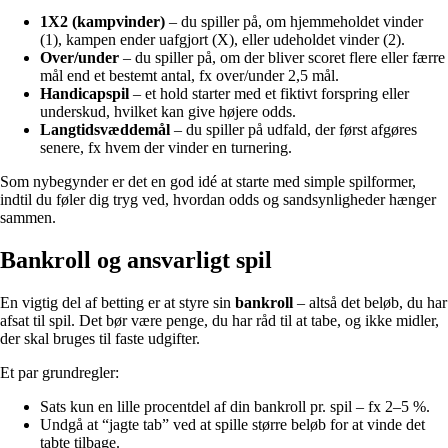
1X2 (kampvinder)
– du spiller på, om hjemmeholdet vinder
(1), kampen ender uafgjort (X), eller udeholdet vinder (2).
Over/under
– du spiller på, om der bliver scoret flere eller færre
mål end et bestemt antal, fx over/under 2,5 mål.
Handicapspil
– et hold starter med et fiktivt forspring eller
underskud, hvilket kan give højere odds.
Langtidsvæddemål
– du spiller på udfald, der først afgøres
senere, fx hvem der vinder en turnering.
Som nybegynder er det en god idé at starte med simple spilformer,
indtil du føler dig tryg ved, hvordan odds og sandsynligheder hænger
sammen.
Bankroll og ansvarligt spil
En vigtig del af betting er at styre sin
bankroll
– altså det beløb, du har
afsat til spil. Det bør være penge, du har råd til at tabe, og ikke midler,
der skal bruges til faste udgifter.
Et par grundregler:
Sats kun en lille procentdel af din bankroll pr. spil – fx 2–5 %.
Undgå at “jagte tab” ved at spille større beløb for at vinde det
tabte tilbage.