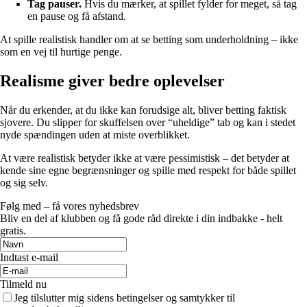
Tag pauser.
Hvis du mærker, at spillet fylder for meget, så tag
en pause og få afstand.
At spille realistisk handler om at se betting som underholdning – ikke
som en vej til hurtige penge.
Realisme giver bedre oplevelser
Når du erkender, at du ikke kan forudsige alt, bliver betting faktisk
sjovere. Du slipper for skuffelsen over “uheldige” tab og kan i stedet
nyde spændingen uden at miste overblikket.
At være realistisk betyder ikke at være pessimistisk – det betyder at
kende sine egne begrænsninger og spille med respekt for både spillet
og sig selv.
Følg med – få vores nyhedsbrev
Bliv en del af klubben og få gode råd direkte i din indbakke - helt
gratis.
Indtast e-mail
Tilmeld nu
Jeg tilslutter mig sidens betingelser og samtykker til