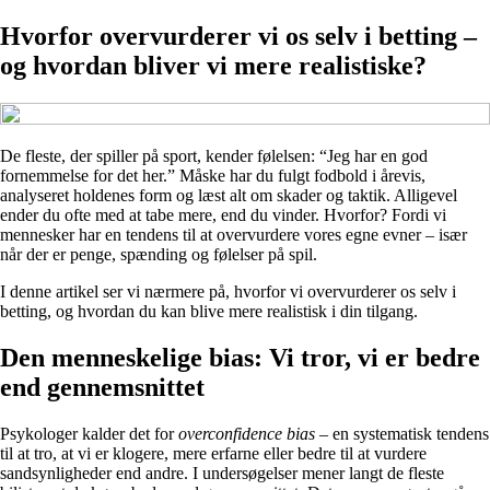
Hvorfor overvurderer vi os selv i betting –
og hvordan bliver vi mere realistiske?
De fleste, der spiller på sport, kender følelsen: “Jeg har en god
fornemmelse for det her.” Måske har du fulgt fodbold i årevis,
analyseret holdenes form og læst alt om skader og taktik. Alligevel
ender du ofte med at tabe mere, end du vinder. Hvorfor? Fordi vi
mennesker har en tendens til at overvurdere vores egne evner – især
når der er penge, spænding og følelser på spil.
I denne artikel ser vi nærmere på, hvorfor vi overvurderer os selv i
betting, og hvordan du kan blive mere realistisk i din tilgang.
Den menneskelige bias: Vi tror, vi er bedre
end gennemsnittet
Psykologer kalder det for
overconfidence bias
– en systematisk tendens
til at tro, at vi er klogere, mere erfarne eller bedre til at vurdere
sandsynligheder end andre. I undersøgelser mener langt de fleste