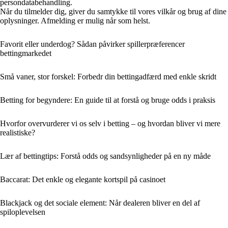
persondatabehandling.
Når du tilmelder dig, giver du samtykke til vores vilkår og brug af dine
oplysninger. Afmelding er mulig når som helst.
Favorit eller underdog? Sådan påvirker spillerpræferencer
bettingmarkedet
Små vaner, stor forskel: Forbedr din bettingadfærd med enkle skridt
Betting for begyndere: En guide til at forstå og bruge odds i praksis
Hvorfor overvurderer vi os selv i betting – og hvordan bliver vi mere
realistiske?
Lær af bettingtips: Forstå odds og sandsynligheder på en ny måde
Baccarat: Det enkle og elegante kortspil på casinoet
Blackjack og det sociale element: Når dealeren bliver en del af
spiloplevelsen