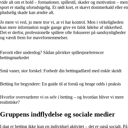
vide alt om et hold – formationer, spillestil, skader og motivation – men
sport er stadig uforudsigelig. Et rødt kort, et skævt dommerkald eller en
pludselig skade kan ændre alt.
Jo mere vi ved, jo mere tror vi, at vi har kontrol. Men i virkeligheden
kan mere information nogle gange give en falsk følelse af sikkerhed.
Det er derfor, professionelle spillere ofte fokuserer på sandsynligheder
og værdi frem for mavefornemmelser.
Favorit eller underdog? Sådan påvirker spillerpræferencer
bettingmarkedet
Små vaner, stor forskel: Forbedr din bettingadfærd med enkle skridt
Betting for begyndere: En guide til at forstå og bruge odds i praksis
Hvorfor overvurderer vi os selv i betting – og hvordan bliver vi mere
realistiske?
Gruppens indflydelse og sociale medier
I dag er betting ikke kun en individuel aktivitet – det er også socialt. På