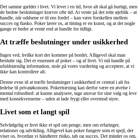
Det samme gælder i livet. Vi lever i en tid, hvor alt skal gå hurtigt, men
de bedste beslutninger kræver ofte tid. At vente på det rette øjeblik – at
handle, når oddsene er til ens fordel – kan være forskellen mellem
succes og fiasko. Poker lærer os, at timing er en kunst, og at det nogle
gange er bedre at vente end at handle for tidligt.
At træffe beslutninger under usikkerhed
Ingen ved, hvilke kort der kommer på bordet. Alligevel skal man
beslutte sig. Det er essensen af poker – og af livet. Vi må handle på
ufuldstændig information, stole på vores vurdering og acceptere, at vi
ikke kan kontrollere alt.
Denne evne til at træffe beslutninger i usikkerhed er central i alt fra
ledelse til privatøkonomi. Pokertræning kan derfor være en øvelse i
mental robusthed: at kunne analysere, tage ansvar for sine valg og leve
med konsekvenserne – uden at lade frygt eller overmod styre.
Livet som et langt spil
Selvfølgelig er livet ikke et spil om penge, men om erfaringer,
relationer og udvikling. Alligevel kan poker fungere som et spejl, der
viser os, hvordan vi håndterer risiko, tab og succes. Det minder os om,