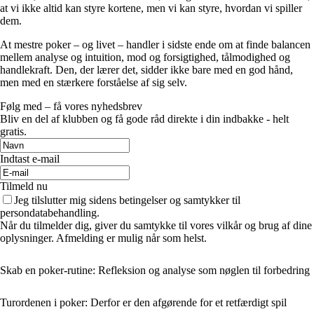
at vi ikke altid kan styre kortene, men vi kan styre, hvordan vi spiller
dem.
At mestre poker – og livet – handler i sidste ende om at finde balancen
mellem analyse og intuition, mod og forsigtighed, tålmodighed og
handlekraft. Den, der lærer det, sidder ikke bare med en god hånd,
men med en stærkere forståelse af sig selv.
Følg med – få vores nyhedsbrev
Bliv en del af klubben og få gode råd direkte i din indbakke - helt
gratis.
Indtast e-mail
Tilmeld nu
Jeg tilslutter mig sidens betingelser og samtykker til
persondatabehandling.
Når du tilmelder dig, giver du samtykke til vores vilkår og brug af dine
oplysninger. Afmelding er mulig når som helst.
Skab en poker-rutine: Refleksion og analyse som nøglen til forbedring
Turordenen i poker: Derfor er den afgørende for et retfærdigt spil