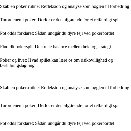
Skab en poker-rutine: Refleksion og analyse som nøglen til forbedring
Turordenen i poker: Derfor er den afgørende for et retfærdigt spil
Pot odds forklaret: Sådan undgår du dyre fejl ved pokerbordet
Find dit pokerspil: Den rette balance mellem held og strategi
Poker og livet: Hvad spillet kan lære os om risikovillighed og
beslutningstagning
Skab en poker-rutine: Refleksion og analyse som nøglen til forbedring
Turordenen i poker: Derfor er den afgørende for et retfærdigt spil
Pot odds forklaret: Sådan undgår du dyre fejl ved pokerbordet