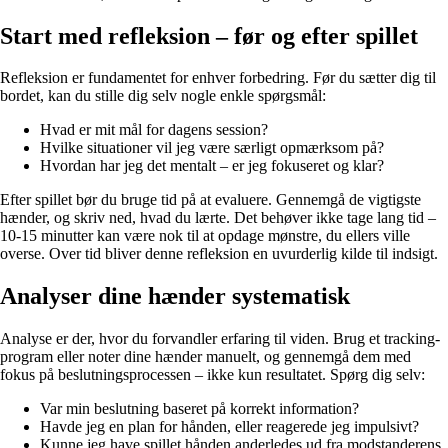
Start med refleksion – før og efter spillet
Refleksion er fundamentet for enhver forbedring. Før du sætter dig til
bordet, kan du stille dig selv nogle enkle spørgsmål:
Hvad er mit mål for dagens session?
Hvilke situationer vil jeg være særligt opmærksom på?
Hvordan har jeg det mentalt – er jeg fokuseret og klar?
Efter spillet bør du bruge tid på at evaluere. Gennemgå de vigtigste
hænder, og skriv ned, hvad du lærte. Det behøver ikke tage lang tid –
10-15 minutter kan være nok til at opdage mønstre, du ellers ville
overse. Over tid bliver denne refleksion en uvurderlig kilde til indsigt.
Analyser dine hænder systematisk
Analyse er der, hvor du forvandler erfaring til viden. Brug et tracking-
program eller noter dine hænder manuelt, og gennemgå dem med
fokus på beslutningsprocessen – ikke kun resultatet. Spørg dig selv:
Var min beslutning baseret på korrekt information?
Havde jeg en plan for hånden, eller reagerede jeg impulsivt?
Kunne jeg have spillet hånden anderledes ud fra modstanderens