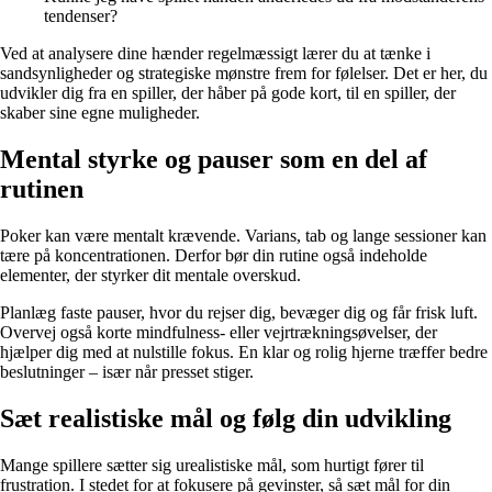
tendenser?
Ved at analysere dine hænder regelmæssigt lærer du at tænke i
sandsynligheder og strategiske mønstre frem for følelser. Det er her, du
udvikler dig fra en spiller, der håber på gode kort, til en spiller, der
skaber sine egne muligheder.
Mental styrke og pauser som en del af
rutinen
Poker kan være mentalt krævende. Varians, tab og lange sessioner kan
tære på koncentrationen. Derfor bør din rutine også indeholde
elementer, der styrker dit mentale overskud.
Planlæg faste pauser, hvor du rejser dig, bevæger dig og får frisk luft.
Overvej også korte mindfulness- eller vejrtrækningsøvelser, der
hjælper dig med at nulstille fokus. En klar og rolig hjerne træffer bedre
beslutninger – især når presset stiger.
Sæt realistiske mål og følg din udvikling
Mange spillere sætter sig urealistiske mål, som hurtigt fører til
frustration. I stedet for at fokusere på gevinster, så sæt mål for din