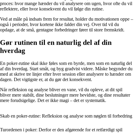
proces: hvor mange hænder du vil analysere om ugen, hvor ofte du vil
reflektere, eller hvor konsekvent du vil følge din rutine.
Ved at måle på indsats frem for resultat, holder du motivationen oppe –
også i perioder, hvor kortene ikke falder din vej. Over tid vil du
opdage, at de små, gentagne forbedringer fører til store fremskridt.
Gør rutinen til en naturlig del af din
hverdag
En poker-rutine skal ikke føles som en byrde, men som en naturlig del
af din hverdag. Start småt, og byg gradvist videre. Måske begynder du
med at skrive tre linjer efter hver session eller analysere to hænder om
dagen. Det vigtigste er, at du gør det konsekvent.
Når refleksion og analyse bliver en vane, vil du opleve, at dit spil
bliver mere stabilt, dine beslutninger mere bevidste, og dine resultater
mere forudsigelige. Det er ikke magi – det er systematik.
Skab en poker-rutine: Refleksion og analyse som nøglen til forbedring
Turordenen i poker: Derfor er den afgørende for et retfærdigt spil